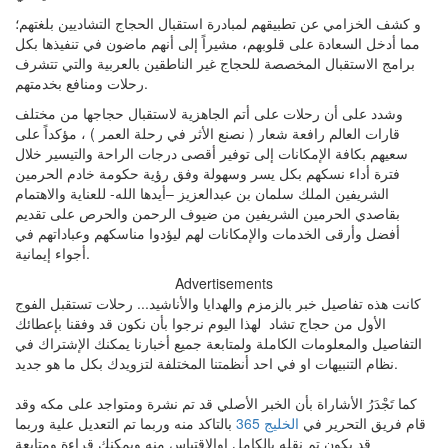
و كشف الخزامي عن تطبيقهم لمبادرة استقبال الحجاج التشاديين بلغتهم؛
مما أدخل السعادة على قلوبهم، مشيراً إلى أنهم ماضون في تنفيذها بكل
برامج الاستقبال المخصصة للحجاج غير الناطقين بالعربية والتي تتشرف
رحلات ومنافع بخدمتهم.
وشدد على أن رحلات على أتم الجاهزية لاستقبال حجاجها من مختلف
قارات العالم رافعة شعار ( نصنع الأثر في رحلة العمر ) ، مؤكداً على
سعيهم بكافة الإمكانات إلى توفير أقصى درجات الراحة والتيسير خلال
فترة أداء نسكهم بكل يسر وسهولة وفق رؤية حكومة خادم الحرمين
الشريفين الملك سلمان بن عبدالعزيز –أيدها الله- للعناية والاهتمام
بقاصدي الحرمين الشريفين من ضيوف الرحمن والحرص على تقديم
أفضل وأرقى الخدمات والإمكانات لهم ليؤدوا مناسكهم وعباداتهم في
أجواء إيمانية.
Advertisements
كانت هذه تفاصيل خبر بالزمزم والهدايا والأناشيد... رحلات تستقبل الفوج
الأول من حجاج تشاد لهذا اليوم نرجوا بأن نكون قد وفقنا بإعطائك
التفاصيل والمعلومات الكاملة ولمتابعة جميع أخبارنا يمكنك الإشتراك في
نظام التنبيهات او في احد أنظمتنا المختلفة لتزويدك بكل ما هو جديد.
كما تَجْدَرُ الأشاراة بأن الخبر الأصلي قد تم نشرة ومتواجد على مكه وقد
قام فريق التحرير في
الخليج 365
بالتاكد منه وربما تم التعديل علية وربما
قد يكون تم نقله بالكامل اوالاقتباس منه ويمكنك قراءة ومتابعة