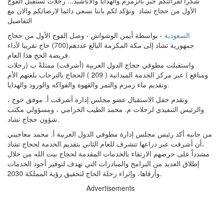
شكرا لقرائتكم خبر بالزمزم والهدايا والأناشيد... رحلات تستقبل الفوج
الأول من حجاج تشاد ونؤكد لكم باننا نسعى دائما لارضائكم والان مع
التفاصيل
السعودية
- بواسطة أيمن الوشواش - وصل الفوج الأول من حجاج
جمهورية تشاد إلى مكة المكرمة البالغ عددهم(700) حاج تقريبا لأداء
فريضة الحج هذا العام.
واستقبلت مطوفي حجاج الدول العربية (أشرقت) ممثلةً ب (رحلات
ومنافع ) عبر مركز الخدمة الميدانية ( 209 ) الحجاج بالترحاب بلغتهم الأم
وتقديم ماء زمزم والتمر والقهوة والفواكه والورود والهدايا.
وتقدم حفل الاستقبال عضو مجلس إدارة أشرقت أ. موفق خوج ،
والرئيس التنفيذي لرحلات م. محمد الطيب الخزامي ، ومسؤولي مكتب
شؤون حجاج تشاد.
من جانبه أكد رئيس مجلس إدارة مطوفي الدول العربية أ. محمد معاجيني
أن أشرقت عبر ذراعها تتشرف للعام الثاني بتقديم الخدمة لحجاج تشاد،
مشدداً على حرصهم الارتقاء بالخدمات المقدمة لحجاج بيت الله من خلال
إطلاق العديد من البرامج والمبادرات التي تهدف لتوفير أجود الخدمات
وأرقاها، وإثراء رحلة الحاج لتحقيق رؤية المملكة 2030.
Advertisements