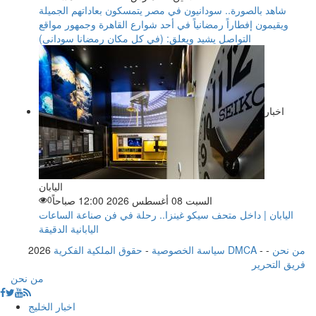
شاهد بالصورة.. سودانيون في مصر يتمسكون بعاداتهم الجميلة
ويقيمون إفطاراً رمضانياً في أحد شوارع القاهرة وجمهور مواقع
التواصل يشيد ويعلق: (في كل مكان رمضانا سودانى)
اخبار
اليابان
السبت 08 أغسطس 2026 12:00 صباحاً
0
اليابان | داخل متحف سيكو غينزا.. رحلة في فن صناعة الساعات
اليابانية الدقيقة
من نحن
-
-
حقوق الملكية الفكرية DMCA
سياسة الخصوصية
-
2026
فريق التحرير
من نحن
اخبار الخليج