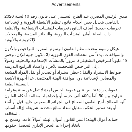
Advertisements
صدق الرئيس المصري عبد الفتاح السيسي على قانون رقم 10 لسنة 2026
القاضي بتعديل بعض أحكام قانون تنظيم الأنشطة النووية والإشعاعية.
تعريفات جديدة: أضاف القانون تعريفات للمنشآت الإشعاعية، والأنظمة
ذات الصلة بأمان المنشآت النووية، والنظائر المشعة، والمعجلات
الإلكترونية والأيونية.
هيكل رسوم محدث: نظم القانون الرسوم المقررة للتراخيص والأذون
والموافقات، بدءاً من محطات القوى النووية (3 ملايين جنيه للإذن، وحتى
19 مليوناً للترخيص التشغيلي)، مروراً بالمنشآت الإشعاعية والبحثية، وصولاً
إلى التراخيص الشخصية للأفراد واعتماد البرامج التدريبية.
ضوابط الاستيراد والنقل: حظر استيراد أو تصدير أو نقل المواد المشعة
والمصادر الإشعاعية دون موافقة الهيئة المختصة، عدا أجهزة الأشعة
السينية الطبية.
عقوبات رادعة: نص على عقوبة الحبس لمدة لا تقل عن سنة وغرامة
تتراوح بين 50 ألفاً و400 ألف جنيه، أو بإحداهما، لمخالفة أحكام القانون.
آلية التصالح: أتاح القانون التصالح في الجرائم المنصوص عليها قبل أو أثناء
أو بعد صدور الحكم، مقابل سداد مبالغ محددة، شريطة إزالة أسباب
المخالفة.
حماية أموال الهيئة: اعتبر القانون أموال الهيئة أموالاً عامة، وسمح لها
باتخاذ إجراءات الحجز الإداري لتحصيل حقوقها.