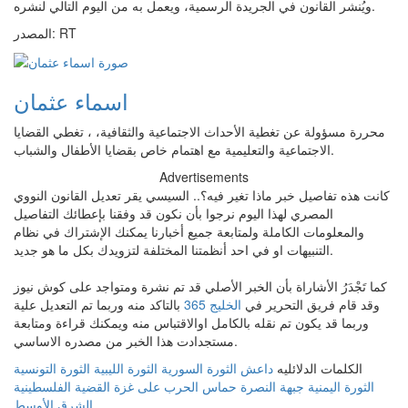
ويُنشر القانون في الجريدة الرسمية، ويعمل به من اليوم التالي لنشره.
المصدر: RT
اسماء عثمان
محررة مسؤولة عن تغطية الأحداث الاجتماعية والثقافية، ، تغطي القضايا
الاجتماعية والتعليمية مع اهتمام خاص بقضايا الأطفال والشباب.
Advertisements
كانت هذه تفاصيل خبر ماذا تغير فيه؟.. السيسي يقر تعديل القانون النووي
المصري لهذا اليوم نرجوا بأن نكون قد وفقنا بإعطائك التفاصيل
والمعلومات الكاملة ولمتابعة جميع أخبارنا يمكنك الإشتراك في نظام
التنبيهات او في احد أنظمتنا المختلفة لتزويدك بكل ما هو جديد.
كما تَجْدَرُ الأشاراة بأن الخبر الأصلي قد تم نشرة ومتواجد على كوش نيوز
وقد قام فريق التحرير في
الخليج 365
بالتاكد منه وربما تم التعديل علية
وربما قد يكون تم نقله بالكامل اوالاقتباس منه ويمكنك قراءة ومتابعة
مستجدادت هذا الخبر من مصدره الاساسي.
الكلمات الدلائليه
داعش
الثورة السورية
الثورة الليبية
الثورة التونسية
الثورة اليمنية
جبهة النصرة
حماس
الحرب على غزة
القضية الفلسطينية
الشرق الأوسط