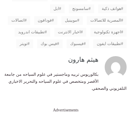
هواتف ذكية
سامسونج
ابل
المصرية للاتصالات
موبينيل
فودافون
اتصالات
اجهزة تكنولوجية
اخبار الانترنت
تطبيقات اندرويد
تطبيقات ايفون
فيسبوك
فيس بوك
تويتر
هيثم هارون
بكالوريوس تربيه وماجستير في علوم السياحه من جامعة
الأقصر ومتخصص في علوم السياحه والتحرير الاخباري
التلفزيوني والصحفي.
Advertisements