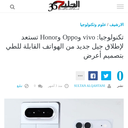
إذهب
الى
المحتوى
الارشيف
/
علوم وتكنولوجيا
اخبار الخليج
تكنولوجيا: vivo وOppo وHonor تستعد
اخبار العالم
لإطلاق جيل جديد من الهواتف القابلة للطي
بتصميم أعرض
اخبار الرياضه
الاقتصاد
0
علوم وتكنولوجيا
فن ومشاهير
نشر
SULTAN ALQAHTANI
منذ 3 أشهر
0
تبليغ
وظائف
3
1/3