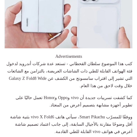
Advertisements
كتب هذا الموضوع سلطان القحطاني - تستعد عدة شركات أندرويد لدخول
فئة الهواتف القابلة للطي ذات الشاشات العريضة، بالتزامن مع الشائعات
التي تشير إلى اقتراب سامسونج من الكشف عن Galaxy Z Fold8 Wide
خلال وقت لاحق من هذا العام.
كما كشفت تسريبات جديدة أن vivo وOppo وHonor تعمل حاليًا على
تطوير أجهزة مشابهة بتصميم أعرض من المعتاد.
ووفقًا للمسرّب Smart Pikachu، سيأتي هاتف vivo X Fold6 بثنية شاشة
أقل وضوحًا مقارنة بالأجيال السابقة، إلى جانب اعتماد تصميم شاشة
أعرض في هواتف vivo القابلة للطي القادمة.