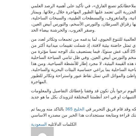
وملاحظاتكم تصنع الفارق»، في تأكيد على أهمية الرصد العلمي
زرية التي تعتمد عليها الطيور المهاجرة خلال رحلاتها. ويمتاز
جانية، والمانغروف، والمسطحات الطينية، والسبخات الساحلية،
ها زقزاق السرطان، والنورس الأسخم، والنورس أبيض العين،
وصقر الغروب، والخرشنة بيضاء الخد.
لعالمية للتنوع الحيوي، لما يدعمه من تجمعات وتكاثر لعدد من
 تمثل حاضنة بيئية لافتة، إذ شملت تقييمات ميدانية أكثر من
90 جزيرة بين ضباء وبنك الوجه وجزر الليث، وسجلت أكثر من 25 ألف عش سنويًا، فيما يستضيف بنك الوجه نسبا مؤثرة من
لأسخم والنورس أبيض العين. وفي ظل تنامي السياحة الساحلية
 هذه القيمة البيئية، لا مجرد إطار للأنشطة السياحية. ومن هذا
احية الساحلية بما يراعي حساسية البيئات البحرية والساحلية،
اطئ والموائل التي تمثل نقاط عبور واستراحة وتكاثر للطيور
المهاجرة.
اليوم نرجوا بأن نكون قد وفقنا بإعطائك التفاصيل والمعلومات
 مكه وقد قام فريق التحرير في
الخليج 365
بالتاكد منه وربما تم
الكلمات الدلائليه
السعودية