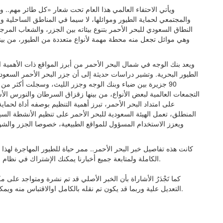
ويأتي الاحتفاء العالمي هذا العام تحت شعار «كل طائر مهم.. 
والمجتمعي لحماية الطيور وموائلها، لا سيما في المناطق الساحلية والج
النطاق السعودي للبحر الأحمر بتنوع بيئاته بين الجزر، والشعاب المر
وهي موائل تجعل منه محطة مهمة لأنواع متعددة من الطيور، من بين
ويعد بنك الوجه في شمال البحر الأحمر من أبرز المواقع ذات الأهمية ا
الطيور البحرية. وتشير دراسات حديثة إلى أن جزر البحر الأحمر السعودي
التجمعات العالمية لبعض الأنواع، من بينها زقزاق السرطان والنورس ا
على امتداد البحر الأحمر، تبرز أهمية التنظيم بوصفه أداة لحماية
المنطلق، تعمل الهيئة السعودية للبحر الأحمر على تنظيم الأنشطة السي
ويعزز الاستخدام المسؤول للمواقع الطبيعية، خصوصا الجزر والشو
كانت هذه تفاصيل خبر البحر الأحمر.. ممر حياة للطيور المهاجرة لهذا 
الكاملة ولمتابعة جميع أخبارنا يمكنك الإشتراك في نظام التنبيهات او في احد أنظمتنا المختلفة لتزويدك بكل ما هو جديد.
كما تَجْدَرُ الأشاراة بأن الخبر الأصلي قد تم نشرة ومتواجد على
التعديل علية وربما قد يكون تم نقله بالكامل اوالاقتباس منه ويمكنك قراءة ومتابعة مستجدادت هذا الخبر من مصدره الاساسي.