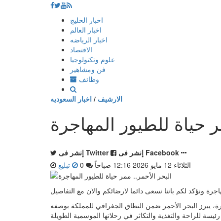
إذهب
اخبار الخليج
الى
اخبار العالم
المحتوى
اخبار الرياضه
الاقتصاد
علوم وتكنولوجيا
فن ومشاهير
وظائف
الارشيف
/
اخبار السعوديه
ر حياة للطيور المهاجرة
إنشر فى Facebook
إنشر فى Twitter
الثلاثاء 12 مايو 2026 12:16 صباحاً
0
تبليغ
اجرة ونؤكد لكم باننا نسعى دائما لارضائكم والان مع التفاصيل
ة، يبرز البحر الأحمر ضمن النطاق الجغرافي للمملكة بوصفه