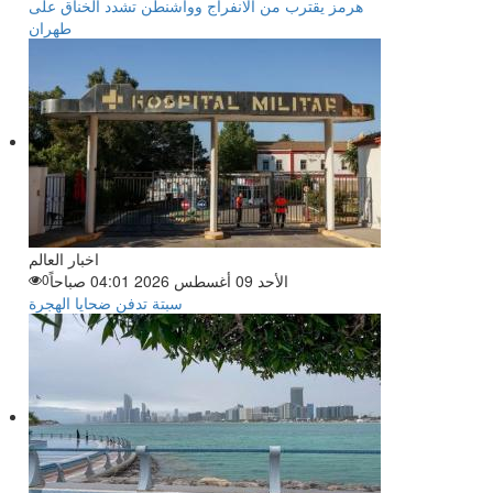
هرمز يقترب من الانفراج وواشنطن تشدد الخناق على
طهران
اخبار العالم
الأحد 09 أغسطس 2026 04:01 صباحاً
0
سبتة تدفن ضحايا الهجرة