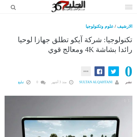
إذهب
الى
المحتوى
الارشيف
/
علوم وتكنولوجيا
اخبار الخليج
تكنولوجيا: شركة آيكو تطلق جهازا لوحيا
اخبار العالم
رائدا بشاشة 4K ومعالج قوي
اخبار الرياضه
0
الاقتصاد
علوم وتكنولوجيا
نشر
SULTAN ALQAHTANI
منذ 3 أشهر
0
تبليغ
فن ومشاهير
وظائف
3
1/3