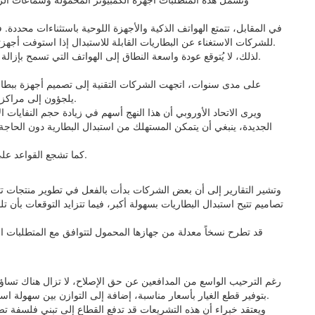
للشركات الاستغناء عن البطاريات القابلة للاستبدال إذا استوفت أجهزتها معايير معينة للمتانة وكفاءة البطارية ومقاومة الماء والغبار.
لذلك، لا يُتوقع عودة واسعة النطاق إلى الهواتف التي تسمح بإزالة البطارية مباشرة كما كان الحال في الهواتف التقليدية القديمة.
على مدى سنوات، اتجهت الشركات التقنية إلى تصميم أجهزة ببطار
يلجؤون إلى مراكز الصيانة أو يستبدلون أجهزتهم بالكامل عند تراجع أداء البطارية.
ويرى الاتحاد الأوروبي أن هذا النهج أسهم في زيادة حجم النفايات 
الجديدة، ينبغي أن يتمكن المستهلك من استبدال البطارية دون الحاج
كما تشجع القواعد على تصميم أجهزة تدعم الإصلاح وإعادة الاستخدام لفترات أطول.
وتشير التقارير إلى أن بعض الشركات بدأت بالفعل في تطوير منتجات تت
رغم الترحيب الواسع من المدافعين عن حق الإصلاح، لا تزال هناك تساؤل
بتوفير قطع الغيار بأسعار مناسبة، إضافة إلى التوازن بين سهولة استبدال البطارية والحفاظ على ميزات مثل مقاومة الماء والغبار.
ويعتقد خبراء أن هذه التشريعات قد تدفع القطاع إلى تبني فلسفة تص