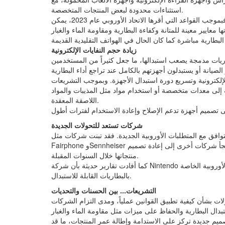
استثناءات محدودة لبعض المنتجات المتخصصة.
في المقابل، تتمتع الهواتف الذكية والأجهزة اللوحية باستثناءات محددة. فبموجب القواعد التي أقرها الاتحاد الأوروبي عام 2023، يمكن
زيادة حجم النفايات الإلكترونية
يات مدمجة يصعب استبدالها، ما جعل كثيراً من المستخدمين
الإلكترونية وتسريع دورة استبدال الأجهزة. وبموجب التشريعات
ة إلى معدات متخصصة أو استخدام مواد مثل المذيبات والمواد
اللاصقة المعقدة.
شركات تستعد للتحولات الجديدة
وافق مع المتطلبات الأوروبية الجديدة. فقد تبنت شركات مثل
Fairphone وSennheiser تصاميم تتيح استبدال البطاريات بسهولة أكبر، فيما تتزايد التوقعات بأن تلجأ شركات أخرى إلى إعادة تصميم
منتجاتها خلال السنوات المقبلة.
كما أفادت تقارير حديثة بأن شركة Nintendo قد تطرح نسخاً معدلة من جهازها المحمول لتتوافق مع المتطلبات الأوروبية الخاصة
بالبطاريات القابلة للاستبدال.
التشريعات... بين الحسنات والتحديات
ات بشأن كيفية تطبيق القوانين عملياً، ومدى التزام الشركات
ميم جديدة تركز على الاستدامة وإطالة عمر المنتجات، ما قد