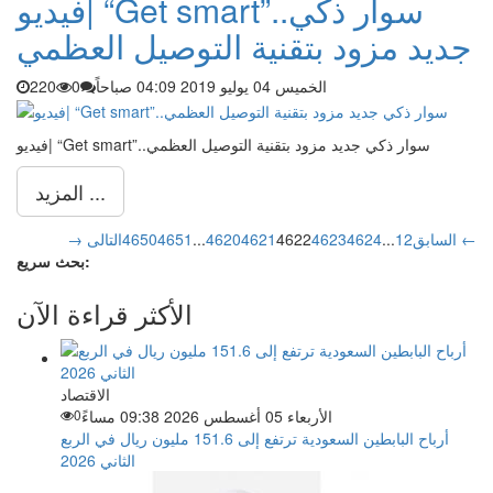
فيديو| “Get smart”..سوار ذكي
جديد مزود بتقنية التوصيل العظمي
الخميس 04 يوليو 2019 04:09 صباحاً
0
220
فيديو| “Get smart”..سوار ذكي جديد مزود بتقنية التوصيل العظمي
المزيد ...
التالى ←
→ السابق
2
1
...
4624
4623
4622
4621
4620
...
4651
4650
بحث سريع:
الأكثر قراءة الآن
الاقتصاد
الأربعاء 05 أغسطس 2026 09:38 مساءً
0
أرباح البابطين السعودية ترتفع إلى 151.6 مليون ريال في الربع
الثاني 2026