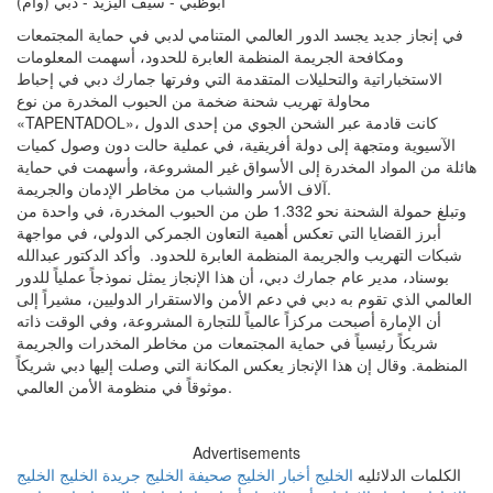
ابوظبي - سيف اليزيد - دبي (وام)
في إنجاز جديد يجسد الدور العالمي المتنامي لدبي في حماية المجتمعات
ومكافحة الجريمة المنظمة العابرة للحدود، أسهمت المعلومات
الاستخباراتية والتحليلات المتقدمة التي وفرتها جمارك دبي في إحباط
محاولة تهريب شحنة ضخمة من الحبوب المخدرة من نوع
«TAPENTADOL»، كانت قادمة عبر الشحن الجوي من إحدى الدول
الآسيوية ومتجهة إلى دولة أفريقية، في عملية حالت دون وصول كميات
هائلة من المواد المخدرة إلى الأسواق غير المشروعة، وأسهمت في حماية
آلاف الأسر والشباب من مخاطر الإدمان والجريمة.
وتبلغ حمولة الشحنة نحو 1.332 طن من الحبوب المخدرة، في واحدة من
أبرز القضايا التي تعكس أهمية التعاون الجمركي الدولي، في مواجهة
شبكات التهريب والجريمة المنظمة العابرة للحدود. وأكد الدكتور عبدالله
بوسناد، مدير عام جمارك دبي، أن هذا الإنجاز يمثل نموذجاً عملياً للدور
العالمي الذي تقوم به دبي في دعم الأمن والاستقرار الدوليين، مشيراً إلى
أن الإمارة أصبحت مركزاً عالمياً للتجارة المشروعة، وفي الوقت ذاته
شريكاً رئيسياً في حماية المجتمعات من مخاطر المخدرات والجريمة
المنظمة. وقال إن هذا الإنجاز يعكس المكانة التي وصلت إليها دبي شريكاً
موثوقاً في منظومة الأمن العالمي.
Advertisements
الكلمات الدلائليه
الخليج
أخبار الخليج
صحيفة الخليج
جريدة الخليج
الخليج