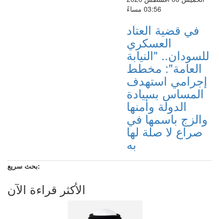
03:56 مساءً
في قضية العتاد
العسكري
للسودان.. "النيابة
العامة": مخطط
إجرامي استهدف
المساس بسيادة
الدولة وأمنها
والزج باسمها في
صراع لا صلة لها
به
بحث سريع:
الأكثر قراءة الآن