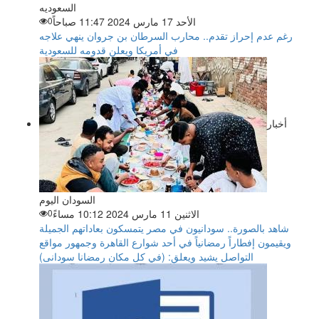
السعوديه
الأحد 17 مارس 2024 11:47 صباحاً
0
رغم عدم إحراز تقدم.. محارب السرطان بن جروان ينهي علاجه
في أمريكا ويعلن قدومه للسعودية
أخبار
السودان اليوم
الاثنين 11 مارس 2024 10:12 مساءً
0
شاهد بالصورة.. سودانيون في مصر يتمسكون بعاداتهم الجميلة
ويقيمون إفطاراً رمضانياً في أحد شوارع القاهرة وجمهور مواقع
التواصل يشيد ويعلق: (في كل مكان رمضانا سودانى)