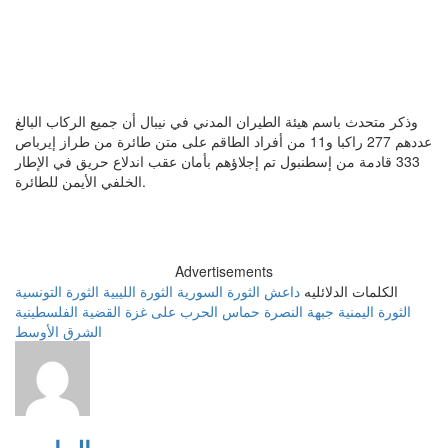
وذكر متحدث باسم هيئة ⁠الطيران المدني في نيبال أن جميع ⁠الركاب ​البالغ
⁠عددهم 277 راكبا و11 من أفراد الطاقم على متن طائرة ​من طراز ‌إيرباص
333 ​قادمة من إسطنبول ​تم إجلاؤهم بأمان ⁠عقب اندلاع حريق في الإطار
الخلفي ​الأيمن للطائرة.
Advertisements
الكلمات الدلائليه
داعش
الثورة السورية
الثورة الليبية
الثورة التونسية
الثورة اليمنية
جبهة النصرة
حماس
الحرب على غزة
القضية الفلسطينية
الشرق الأوسط