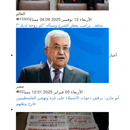
العالم
الأربعاء 12 نوفمبر 2025 04:09 مساءً
10300
شاهد.. ترامب يعطر الشرع ويسأله "كم زوجة لديك"؟
أخبار
مصر
الأربعاء 05 فبراير 2025 12:01 مساءً
0
أبو مازن: نرفض دعوات الاستيلاء على غزة وتهجير الفلسطينيين
خارج وطنهم