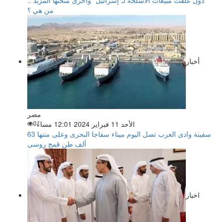
دول علقت مبيعات الأسلحة لـ"إسرائيل" وأخرى منحتها المزيد ..
من هي ؟
أخبار
مصر
الأحد 11 فبراير 2024 12:01 مساءً
0
سفينة وادى العرب تصل اليوم ميناء سفاجا البحرى وعلى متنها 63
ألف طن قمح روسى
اخبار