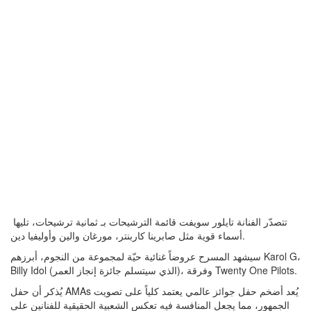
​ تتصدّر الفنانة تايلور سويفت قائمة الترشيحات بـ ثمانية ترشيحات، تليها
أسماء قوية مثل صابرينا كاربنتر، مورغان والين وأوليفيا دين.
سيشهد المسرح عروضاً غنائية حيّة لمجموعة من النجوم، أبرزهم Karol G،
Billy Idol (الذي سيتسلم جائزة إنجاز العمر)، وفرقة Twenty One Pilots.
​يُذكر أن حفل AMAs يُعد أضخم حفل جوائز عالمي يعتمد كلياً على تصويت
الجمهور، مما يجعل المنافسة فيه تعكس الشعبية الحقيقية للفنانين على