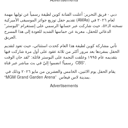
دبي - فريق التحرير: ​أعلنت الفنانة كوين لطيفة رسمياً عن توليها مهمة
تقديم حفل توزيع جوائز الموسيقى الأميركية (AMAs) لعام ٢٠٢٦ في
نسخته الـ٥٢، حيث شاركت عبر حسابها الرسمي على إنستغرام “البوستر”
الدعائي للحفل، معربة عن حماسها الشديد للعودة إلى هذا المسرح
العريق.
​تأتي مشاركة كوين لطيفة هذا العام كحدث استثنائي، حيث تعود لتقديم
الحفل بمفردها بعد مرور أكثر من ثلاثة عقود على أول مرة شاركت فيها
بتقديمه عام ١٩٩٥ وعلقت النجمة على البوستر قائلة: “لقد حان الوقت
رسمياً! انضموا إليّ في بث مباشر عبر قناة CBS”.
يقام الحفل يوم الاثنين، الخامس والعشرين من مايو ٢٠٢٦ وذلك في
“MGM Grand Garden Arena” بمدينة لاس فيغاس.
Advertisements