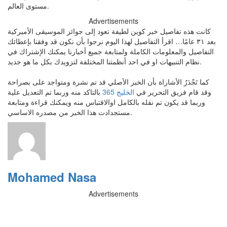
مستوى العالم.
Advertisements
كانت هذه تفاصيل خبر كوين لطيفة تعود إلى جوائز الموسيقى الأميركية
بعد ٣١ عامًا… اقرأ التفاصيل لهذا اليوم نرجوا بأن نكون قد وفقنا بإعطائك
التفاصيل والمعلومات الكاملة ولمتابعة جميع أخبارنا يمكنك الإشتراك في
نظام التنبيهات او في احد أنظمتنا المختلفة لتزويدك بكل ما هو جديد.
كما تَجْدَرُ الأشاراة بأن الخبر الأصلي قد تم نشرة ومتواجد على بصراحة
وقد قام فريق التحرير في
الخليج 365
بالتاكد منه وربما تم التعديل علية
وربما قد يكون تم نقله بالكامل اوالاقتباس منه ويمكنك قراءة ومتابعة
مستجدادت هذا الخبر من مصدره الاساسي.
Mohamed Nasa
Advertisements