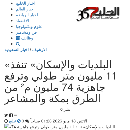
إذهب
اخبار الخليج
الى
اخبار العالم
المحتوى
اخبار الرياضه
الاقتصاد
علوم وتكنولوجيا
فن ومشاهير
وظائف
الارشيف
/
اخبار السعوديه
«البلديات والإسكان» تنفذ
11 مليون متر طولي وترفع
جاهزية 74 مليون م² من
الطرق بمكة والمشاعر
0
نشر
الاثنين 18 مايو 2026 01:26 صباحاً
0
تبليغ