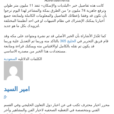
Advertisements
كانت هذه تفاصيل خبر «البلديات والإسكان» تنفذ 11 مليون متر طولي
وترفع جاهزية 74 مليون م² من الطرق بمكة والمشاعر لهذا اليوم نرجوا
بأن نكون قد وفقنا بإعطائك التفاصيل والمعلومات الكاملة ولمتابعة جميع
أخبارنا يمكنك الإشتراك في نظام التنبيهات او في احد أنظمتنا المختلفة
لتزويدك بكل ما هو جديد.
كما تَجْدَرُ الأشاراة بأن الخبر الأصلي قد تم نشرة ومتواجد على مكه وقد
قام فريق التحرير في
الخليج 365
بالتاكد منه وربما تم التعديل علية وربما
قد يكون تم نقله بالكامل اوالاقتباس منه ويمكنك قراءة ومتابعة
مستجدادت هذا الخبر من مصدره الاساسي.
الكلمات الدلائليه
السعودية
امير السيد
محرر اخبار محترف تكتب في عن اخبار دول التعاون الخليجي وفي القسم
الفني ومتخصصة في التغطيه الصحفيه لاخبار الفن والمشاهير وأخر