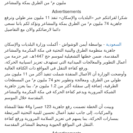
Advertisements
شكرا لقرائتكم خبر «البلديات والإسكان» تنفذ 11 مليون متر طولي وترفع
جاهزية 74 مليون م² من الطرق بمكة والمشاعر ونؤكد لكم باننا نسعى
دائما لارضائكم والان مع التفاصيل
السعودية
- بواسطة أيمن الوشواش - أكملت وزارة البلديات والإسكان
جاهزية منظومة الطرق والبنية التحتية في مكة المكرمة والمشاعر
المقدسة، ضمن خطتها التشغيلية لموسم حج 1447هـ، عبر حزمة من
أعمال التطوير والمعالجات الميدانية التي تستهدف تعزيز انسيابية الحركة،
ورفع كفاءة التنقل في المواقع ذات الكثافة العالية.
وأوضحت الوزارة أن الأعمال المنفذة شملت تنفيذ أكثر من 11 مليون متر
طولي من الطرق، ومعالجة وتطوير نحو 74 مليون م² من المسطحات
الطرقية، إضافة إلى سفلتة أكثر من 1.2 مليون م²، بما يعزز جاهزية
الشبكة المرورية ويدعم كفاءة الحركة في مكة المكرمة والمشاعر
المقدسة خلال الموسم.
وبينت أن الخطة تضمنت رفع جاهزية 123 جسرا و44 نفقا للمشاة
والمركبات، إلى جانب تنفيذ أعمال تحسين للبنية التحتية المرتبطة
بمسارات الحركة، بما يسهم في تعزيز السلامة المرورية ورفع كفاءة
التنقل في المواقع الحيوية ومحيط المشاعر المقدسة.