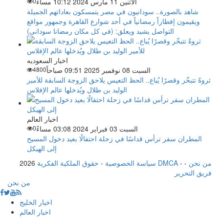
الاثنين 11 مارس 2024 10:12 مساءً
0
شاهد بالصورة.. سودانيون في مصر يتمسكون بعاداتهم الجميلة
ويقيمون إفطاراً رمضانياً في أحد شوارع القاهرة وجمهور مواقع
التواصل يشيد ويعلق: (في كل مكان رمضانا سودانى)
اخبار السعوديه
السبت 08 نوفمبر 2025 09:51 صباحاً
4800
ثروةً تتبخّر وقصرًا يُباع.. الحظ التعيس يلاحق الزوجة السابقة للأمير
الوليد بن طلال ويُدخلها عالم الإفلاس
اخبار العالم
السبت 03 فبراير 2024 03:08 مساءً
0
المطران سفر ترأس قداسًا في زحلة احتفالًا بعيد دخول المسيح
إلى الهيكل
من نحن
-
-
حقوق الملكية الفكرية DMCA
سياسة الخصوصية
-
2026
فريق التحرير
من نحن
اخبار الخليج
اخبار العالم