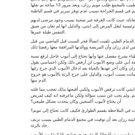
الدمام الطبي -كما يقول والدها أحمد الهدهود- مضيفًا انه بعد زيارتنا للطبيب بالمجمع طلب تنويم رزان، وبعد مرور 13 ساعة تم نقلها
لمعاناة، حيث كانت الغرفة غير صحية بسبب وجود مرضى لديهم
رئيسية لنقل المرض إلى ابنتي، والدليل انها لم تعان من ضيق
التنفس طيلة عمرها.
 دخول ابنتي إلى مجمع الدمام الطبي تلقيت اتصالًا فجر السبت قبل الماضي من قبل
أطباء بشرح مفصل عنها وأنها تحتاج إلى أنبوب عاجل لرفع نسبة
وافقة أبي على وضع الأنبوب لن أرفض ذلك ولكن احساسي يقول
 وكان آخر عهدها بالحياة بعد ادخال الأنبوب الذي جرح رئتها
ماتت بسبب أنبوب، والدليل على جرح الرئة بالأنبوب هو خروج
الدم منها.
ن ابنتي كانت ترفض الأنبوب ولكني أقنعتها بذلك تعجب مما قلته
نعم. ولم يجب عن سبب سؤاله ولكن ماعرفته انه كيف لمريض
أن يحتاج لأنبوب أكسجين وكان يتحدث بشكل طبيعي؟
وقت في الملاحظة بقسم الطوارئ فكيف كانت تحتاج إلى تنويم؟
ابنته رزان بعد أن توفيت في مجمع الدمام الطبي بسبب نزيف
حاد بالرئة.
 سبب نزيفًا حادًا بالرئة بعد جرحها جرحًا كبيرًا من الأنبوب