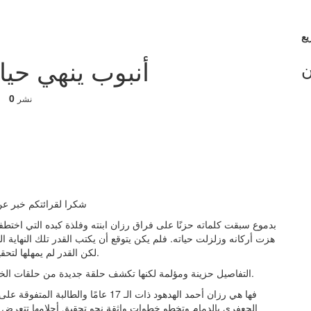
أنبوب ينهي حيا
ن
0
نشر
شكرا لقرائتكم خبر عن 
بدموع سبقت كلماته حزنًا على فراق رزان ابنته وفلذة كبده التي اختطفها
هزت أركانه وزلزلت حياته. فلم يكن يتوقع أن يكتب القدر تلك النهاية الم
لكن القدر لم يمهلها لتحقيق حلمها وحلم أسرتها وكتب الاهمال الطبي نهاية مأساوية لها.
التفاصيل حزينة ومؤلمة لكنها تكشف حلقة جديدة من حلقات الخطأ الطبي الذي تشهده المستشفيات ولم تنته فصوله حتى الآن.
فها هي رزان أحمد الهدهود ذات الـ 17 ع
الجعفري بالدمام وتخطو خطوات واثقة نحو تحقيق أحلامها تتعرض 