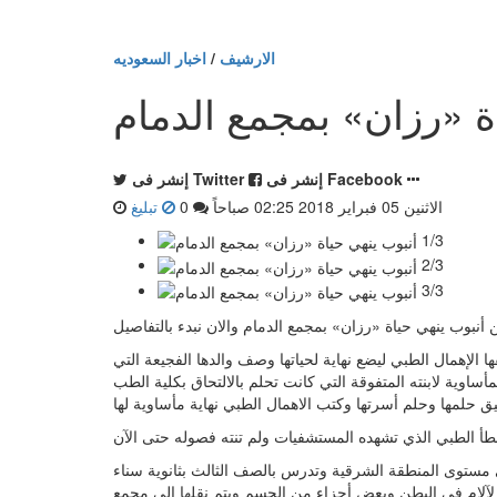
الارشيف
/
اخبار السعوديه
ة «رزان» بمجمع الدمام
إنشر فى Facebook
إنشر فى Twitter
الاثنين 05 فبراير 2018 02:25 صباحاً
0
تبليغ
1/3
2/3
3/3
أنبوب ينهي حياة «رزان» بمجمع الدمام والان نبدء بالتفاصيل
 الإهمال الطبي ليضع نهاية لحياتها وصف والدها الفجيعة التي
أساوية لابنته المتفوقة التي كانت تحلم بالالتحاق بكلية الطب
امًا والطالبة المتفوقة على مستوى المنطقة الشرقية وتدرس بالصف الثالث بثانوية سناء
لآلام في البطن وبعض أجزاء من الجسم ويتم نقلها إلى مجمع