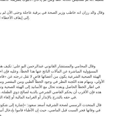
وقال والد رزان انه خاطب وزير الصحة في برقية عاجلة وحتى الآن لم 
إلى إيقاف الأخطاء الطبية.. فصمتي عن هذا الخطأ سوف تكون ضحيته نفس بريئة.
وقال المحامي والمستشار القانوني عبدالرحمن البو علي: تكيف ه
المسؤولية المباشرة عن المآلات الناتج عنها هذا الخطأ، وعليه فإ
الهيئة الصحية الشرعية يكون من أعضائها قاضٍ لا تقل درجته عن «قاضي
الأولي، ومهام هذه اللجنة النظر في وجود الخطأ الطبي ومن المقصر وما 
في اطار الخطأ الحاصل وبعده تحال مع الأسانيد إلى الهيئة الصحية وت
هذه فإن الأقرب أن يحكم القاضي الشرعي بالدية لصالح ذوي الطفلة، و
في حقه بالتدرج بالإنذار أو الغرامة المالية أو إلغاء الترخيص بمزاولة المهنة وشطب الاسم من سجل المرخص لهم.
في وفاتها فجر السبت قبل الماضي، حيث إن الأطباء قاموا بإدخال أن
خرج من فمها وأنفها، وعلى إثرها فارقت الحياة (حسب وصفه).