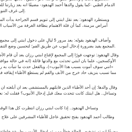
إلى غرف التنويم في قسم الجراحة بسبب عدم توفر سرير في قسم الباطنة.
ويستطرد الهدهود: بعد نقل ابنتي إلى تنويم قسم الجراحة بدأت ا
أمراض مزمنة، كما أن قلة الاهتمام بنظافة الغرفة من الأسباب ال
وأضاف الهدهود بقوله: بعد مرور 5 ليالٍ على
المجمع يفيد بضرورة إدخال أنبوب عن طريق الفم؛ لتحسين وضع التنفس لدى رزان وأن المريضة ووالدتها المرافقة معها رفضتا ذلك.
وقال الهدهود: توجهت فورًا إلى المجمع لإقناع ابنتي رزان بعد أن قام ال
الأوكسجين، علما بان ابنتي تحدثت مع والدتها قائلة (انه في حالة م
«انني سوف أموت بسبب هذا الأنبوب»)، وبالفعل حدث ما تنبأت به رزان
مما تسبب بنزيف حاد خرج من الأنف والفم لم يستطع الأطباء إيقافه ف
وقال والدها: إن أحد الأطباء الذين قابلتهم بالمستشفى بعد ان أبلغته ا
وتساءل.. هل ابنتك كانت تتحدث معك قبل إدخال الأنبوب؟ فقلت له: 
وتساءل الهدهود.. إذا كانت ابنتي رزان انتظرت كل هذا ال
وطالب أحمد الهدهود بفتح تحقيق عاجل للأطباء المشرفين على علاج 
مضيفًا انه تم تشخيص الحالة خطأ ومن ثم إدخال الأنبوب بطريقة خاطئة مما