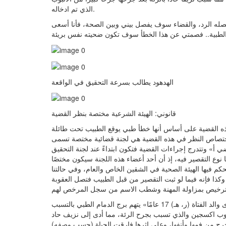
الذي تم ادخاله.
يصله الرد، والقضاء سوف يفصل بيني وبين الصحة، فأنا أسعى
الهدهود يطالب بسرعة التحقيق في الواقعة
قانوني: الهيئة الشرعية مختصة بنظر القضية
ذه القضية على أساس أنها خطأ طبي يوقع الطبيب تحت طائلة
ن اختصاص النظر في هذه القضية هي لجنة قضائية مختصة تسمى
 أ» وتتدرج إجراءات القضية فتكون ابتداءً عند لجنة التحقيق
نوع التقصير فيه، إذ أن أحد أعضاء هذه اللجنة سيكون مختصًا
حكم فيها الهيئة الصحية في الشقين الخاص والعام، وفي حالتنا
كذا فإنه فيما لو ثبت التقصير من قبل الطبيب فتصل العقوبة
قال المتحدث الرسمي لصحة الشرقية أسعد سعود: «إشارة إلى شكوى والد الفتاة (ر، هـ) 17 عامًا» يتهم برج الدمام الطبي بالتسبب
بوب اكسجين والذي تسبب بجرح الرئة، مما أدى إلى نزيف حاد