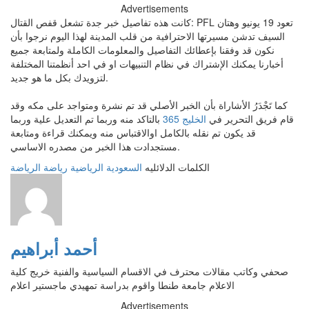
Advertisements
كانت هذه تفاصيل خبر جدة تشعل قفص القتال: PFL تعود 19 يونيو وهتان
السيف تدشن مسيرتها الاحترافية من قلب المدينة لهذا اليوم نرجوا بأن
نكون قد وفقنا بإعطائك التفاصيل والمعلومات الكاملة ولمتابعة جميع
أخبارنا يمكنك الإشتراك في نظام التنبيهات او في احد أنظمتنا المختلفة
لتزويدك بكل ما هو جديد.
كما تَجْدَرُ الأشاراة بأن الخبر الأصلي قد تم نشرة ومتواجد على مكه وقد
قام فريق التحرير في
الخليج 365
بالتاكد منه وربما تم التعديل علية وربما
قد يكون تم نقله بالكامل اوالاقتباس منه ويمكنك قراءة ومتابعة
مستجدادت هذا الخبر من مصدره الاساسي.
الكلمات الدلائليه
السعودية
الرياضية
رياضة
الرياضة
أحمد أبراهيم
صحفي وكاتب مقالات محترف في الاقسام السياسية والفنية خريج كلية
الاعلام جامعة طنطا واقوم بدراسة تمهيدي ماجستير اعلام
Advertisements