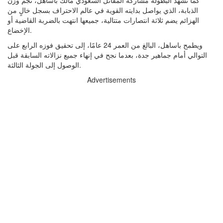
كما تشهد البطولة مشاركة المقاتل السعودي مالك باساهل، نجم وزن
الذبابة، الذي يواصل بدايته القوية في عالم الاحتراف بسجل خالٍ من
الهزائم يضم ثلاثة انتصارات متتالية، جميعها انتهت بالضربة القاضية أو
الإخضاع.
ويطمح باساهل، البالغ من العمر 24 عامًا، إلى تحقيق فوزه الرابع على
التوالي أمام جماهير جدة، بعدما نجح في إنهاء جميع نزالاته السابقة قبل
الوصول إلى الجولة الثالثة.
Advertisements