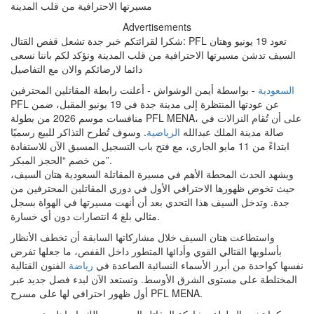
Advertisements
شكرا لقرائتكم خبر جدة تشعل قفص القتال: PFL تعود 19 يونيو وهتان
السيف تدشن مسيرتها الاحترافية من قلب المدينة ونؤكد لكم باننا نسعى
دائما لارضائكم والان مع التفاصيل
السعودية
- بواسطة أيمن الوشواش - أعلنت رابطة المقاتلين المحترفين
PFL عن عودتها المنتظرة إلى مدينة جدة في 19 يونيو المقبل، ضمن
منافسات موسم 2026 من بطولة PFL MENA، على أن تُقام النزالات في
صالة مدينة الملك عبدالله
الرياضية
. وسوف تُطرح التذاكر للبيع رسميًا
ابتداءً من 11 مايو الجاري، مع فتح باب التسجيل المسبق الآن للاستفادة
من خصم “الحجز المبكر”.
ويشهد الحدث المحطة الأهم في مسيرة المقاتلة السعودية هتان السيف،
حيث تخوض ظهورها الاحترافي الأول في دوري المقاتلين المحترفين من
جدة. وتدخل السيف هذا التحدي بعد أن أنهت مسيرتها في الهواة بسجل
مثالي بلغ 4 انتصارات دون أي خسارة.
واستطاعت هتان السيف خلال مشاركاتها السابقة أن تخطف الأنظار
بأسلوبها القتالي القوي وأدائها المتطور داخل القفص، ما جعلها تفرض
نفسها كواحدة من أبرز الأسماء النسائية الصاعدة في
رياضة
الفنون القتالية
المختلطة على مستوى الشرق الأوسط. وتستعد الآن لبدء فصل جديد عبر
أول ظهور احترافي لها على مسرح PFL MENA.