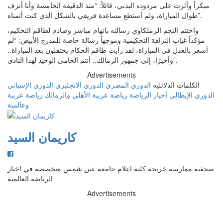
مبكراً وأثرت على مردوده البدني، قائلاً: “منذ الدقيقة الخامسة وأنا أنزف
طوال المباراة، ولم أستطع مساعدة فريقي بالشكل الذي كنت أتمناه”.
واختتم النجم الزملكاوي رسالته باتهام مباشر وصادم لطاقم التحكيم،
مؤكداً غياب النزاهة التحكيمية وموجهاً رسالة خاصة للمدرج الأبيض: “لم
أشعر بالعدل في المباراة، لقد رأيت طاقم الحكام يحتفلون بعد المباراة..
وأخيرًا، إلى جمهور الزمالك.. أنتم الحامي الوحيد لهذا النادي”.
Advertisements
الكلمات الدلائليه
الدوري المصري
الدوري الانجليزي
الدوري الإسباني
الدوري الإيطالي
أخبار الرياضة
رياضة عربية
الأهلي والزمالك
رياضة عربية
وعالمية
كاريمان السيد
صحفية ممارسة خريجة كلية اعلام جامعة عين شمس متخصصة في اخبار
الرياضة العالمية
Advertisements