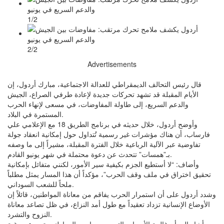
1/2
2/2
Advertisements
قال رئيس التحالف الديمقراطي للعدالة الاجتماعية، مبارك أردول، إن
الأيام المقبلة قد تشهد تحركات جديدة لإعادة طرفي الصراع، الجيش
والدعم السريع، إلى طاولة المفاوضات، في مسعى لإنهاء الحرب
المستمرة في البلاد.
وأوضح أردول، خلال حديثه في برنامج الطريق 18 مع الإعلامي علي
فارساب، أن هناك مؤشرات غير رسمية تُتداول حول إمكانية انعقاد جولة
تفاوضية عبر الآلية الرباعية خلال الفترة المقبلة، مشيراً إلى ما وصفه
بـ”همسات” تتحدث عن دعوة محتملة في شهر يونيو القادم.
وأضاف: “لا أستطيع الجزم بكيفية سير الأمور، لكنني متفائل بإمكانية
تحقيق اختراق في ملف وقف الحرب”، مؤكداً أن هذا المسار يمثل مطلباً
ملحاً للشعب السوداني.
وشدد أردول على أن استمرار الحرب يفاقم من معاناة المواطنين، قائلاً إن
الأوضاع الإنسانية تزداد تعقيداً مع طول أمد النزاع، في ظل تصاعد معاناة
النزوح والتشرد.