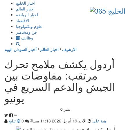
إذهب
اخبار الخليج
الى
اخبار العالم
المحتوى
اخبار الرياضه
الاقتصاد
علوم وتكنولوجيا
فن ومشاهير
وظائف
الارشيف
/
اخبار العالم
/
أخبار السودان اليوم
أردول يكشف ملامح تحرك
مرتقب: مفاوضات بين
الجيش والدعم السريع في
يونيو
0
نشر
هبة علي
الأحد 19 أبريل 2026 11:13 مساءً
0
تبليغ