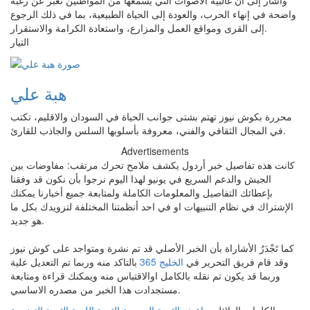
وأشار إلى أن غالبية الأصوات التي يسمعها من المواطنين تعبر عن رغبة
واضحة في إنهاء الحرب، والعودة إلى الحياة الطبيعية، بما في ذلك الرجوع
إلى القرى ومواقع العمل والمزارع، واستعادة الكرامة والاستقرار.
التيار
هبة علي
محررة بكوش نيوز تهتم بشتى جوانب الحياة في السودان والاقليم، تكتب
في المجال الثقافي والفني، معروفة بأسلوبها السلس والجاذب للقارئ.
Advertisements
كانت هذه تفاصيل خبر أردول يكشف ملامح تحرك مرتقب: مفاوضات بين
الجيش والدعم السريع في يونيو لهذا اليوم نرجوا بأن نكون قد وفقنا
بإعطائك التفاصيل والمعلومات الكاملة ولمتابعة جميع أخبارنا يمكنك
الإشتراك في نظام التنبيهات او في احد أنظمتنا المختلفة لتزويدك بكل ما
هو جديد.
كما تَجْدَرُ الأشاراة بأن الخبر الأصلي قد تم نشرة ومتواجد على كوش نيوز
وقد قام فريق التحرير في
الخليج 365
بالتاكد منه وربما تم التعديل علية
وربما قد يكون تم نقله بالكامل اوالاقتباس منه ويمكنك قراءة ومتابعة
مستجدادت هذا الخبر من مصدره الاساسي.