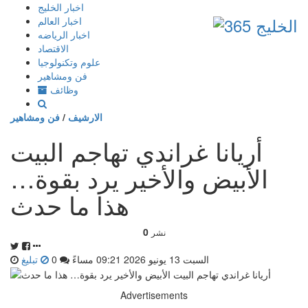
إذهب
اخبار الخليج
الى
اخبار العالم
المحتوى
اخبار الرياضه
الاقتصاد
علوم وتكنولوجيا
فن ومشاهير
وظائف
الارشيف
/
فن ومشاهير
أريانا غراندي تهاجم البيت
الأبيض والأخير يرد بقوة…
هذا ما حدث
0
نشر
السبت 13 يونيو 2026 09:21 مساءً
0
تبليغ
Advertisements