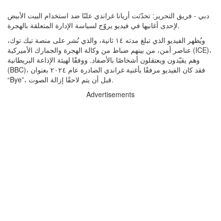
دبي - فريق التحرير: تحدّثت أريانا غراندي علنًا ضد استخدام البيت الأبيض
لإحدى أغانيها في فيديو يروّج لسياسة الإدارة المتعلقة بالهجرة.
ويُظهر الفيديو الذي تبلغ مدته ١٤ ثانية، والذي نُشر على منصة تيك توك،
عناصر أمن، من بينهم ضباط من وكالة الهجرة والجمارك الأميركية (ICE)،
وهم يقيّدون ويعتقلون أشخاصًا بالأصفاد. ووفقًا لهيئة الإذاعة البريطانية
(BBC)، فقد كان الفيديو مرفقًا بأغنية غراندي الصادرة عام ٢٠٢٤ بعنوان
“Bye”، قبل أن يتم لاحقًا إزالة الصوت.
Advertisements