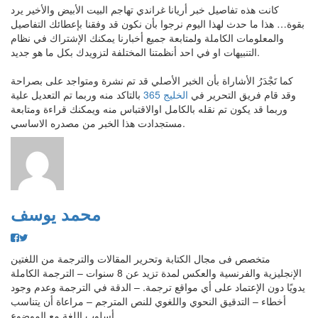
كانت هذه تفاصيل خبر أريانا غراندي تهاجم البيت الأبيض والأخير يرد
بقوة… هذا ما حدث لهذا اليوم نرجوا بأن نكون قد وفقنا بإعطائك التفاصيل
والمعلومات الكاملة ولمتابعة جميع أخبارنا يمكنك الإشتراك في نظام
التنبيهات او في احد أنظمتنا المختلفة لتزويدك بكل ما هو جديد.
كما تَجْدَرُ الأشاراة بأن الخبر الأصلي قد تم نشرة ومتواجد على بصراحة
وقد قام فريق التحرير في
الخليج 365
بالتاكد منه وربما تم التعديل علية
وربما قد يكون تم نقله بالكامل اوالاقتباس منه ويمكنك قراءة ومتابعة
مستجدادت هذا الخبر من مصدره الاساسي.
محمد يوسف
متخصص فى مجال الكتابة وتحرير المقالات والترجمة من اللغتين
الإنجليزية والفرنسية والعكس لمدة تزيد عن 8 سنوات – الترجمة الكاملة
يدويًا دون الإعتماد على أي مواقع ترجمة. – الدقة في الترجمة وعدم وجود
أخطاء – التدقيق النحوي واللغوي للنص المترجم – مراعاة أن يتناسب
أسلوب اللغة مع الموضوع