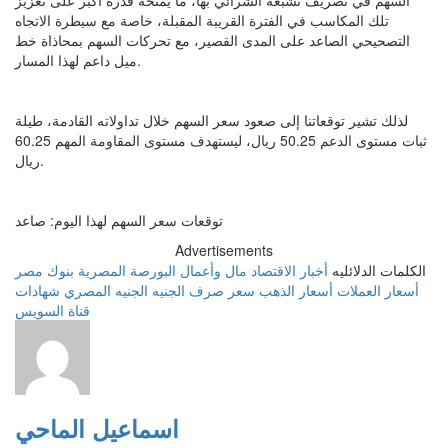
السهم في تصريف تشبعه الشرائي بها، ما يمنحه قدرة أكبر على تعزيز
تلك المكاسب في الفترة القريبة المقبلة، خاصة مع سيطرة الاتجاه
التصحيحي الصاعد على المدى القصير، مع تحركات السهم بمحاذاة خط
ميل داعم لهذا المسار.
لذلك تشير توقعاتنا إلى صعود سعر السهم خلال تداولاته القادمة، طيلة
ثبات مستوى الدعم 50.25 ريال، ليستهدف مستوى المقاومة المهم 60.25
ريال.
توقعات سعر السهم لهذا اليوم: صاعد
Advertisements
الكلمات الدلائليه
أخبار الاقتصاد
مال وأعمال
البورصة المصرية
بنوك مصر
أسعار العملات
أسعار الذهب
سعر صرف الجنيه
الجنيه المصري
شهادات
قناة السويس
اسماعيل الماحي