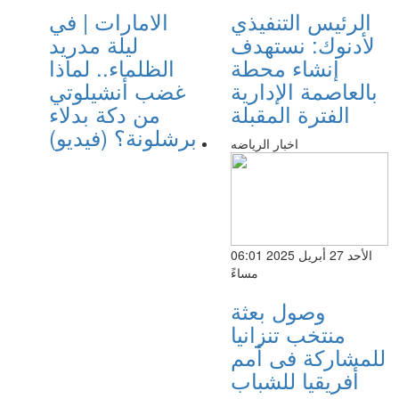
الرئيس التنفيذي
الامارات | في
لأدنوك: نستهدف
ليلة مدريد
إنشاء محطة
الظلماء.. لماذا
بالعاصمة الإدارية
غضب أنشيلوتي
الفترة المقبلة
من دكة بدلاء
برشلونة؟ (فيديو)
اخبار الرياضه
الأحد 27 أبريل 2025 06:01
مساءً
وصول بعثة
منتخب تنزانيا
للمشاركة فى أمم
أفريقيا للشباب