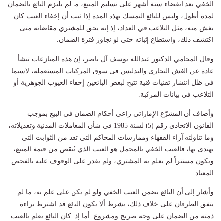
الخفي بعد انقضاء ستة أشهر على تسليم المبيع، ما لم يلتزم البائع بالضمان
لمدة أطول، وليس للبائع التمسك بهذه المدة إذا ثبت أن إخفاء العيب كان
بغش منه، مثل التلاعب في العداد، إذ إنه يحق للمشتري مقاضاته متى
اكتشف ذلك، واستطاع إثباته حتى لو تجاوز فترة الضمان.
وقال المحامي الدكتور عبدالله يوسف آل ناصر، إن هذه المنازعات تنشأ
عادة عن الغش التجاري والتدليس في سوق المركبات المستعملة، لاسيما
في ظل انتشار تقنيات فنية تتيح لبعض البائعين إخفاء العيوب الجوهرية أو
التلاعب في بيانات المركبة.
وأضاف أن المشرّع الإماراتي راعى أحكام الضمان في البيع بموجب
القانون الاتحادي رقم (5) لسنة 1985 في شأن المعاملات المدنية وتعديلاته،
وما تناولته آراء الفقهاء وممارسات المحاكم التي تعد من الثوابت التي
يهتدى بها، فالعيب الخفي بالمجمل هو العيب الذي يُنقص من قيمة المبيع،
ويكون مستتراً لم يعلم به المشتري، ولم يقدر على الوقوف عليه بالفحص
المعتاد.
وأشار إلى أن البائع يضمن العيب الخفي ولو لم يكن على علم به، ما لم
يتفق الطرفان على خلاف ذلك، بشرط ألا يكون البائع قد اشترط براءة
ذمته من الضمان على وجه صريح ومشروع. أما إذا كان البائع يعلم بالعيب