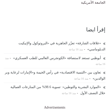
الجامعة الأمريكية
إقرأ ايضا
«علاقات الشارقة» تعزّز الجاهزية في «البروتوكول والإتيكيت
الدبلوماسي»
-
منذ 16 ساعة
أبوظبي تستعد لاستضافة «الكونجرس العالمي للطب العسكري»
-
منذ
16 ساعة
تعاون بين «التنمية الاقتصادية» في رأس الخيمة و«الإمارات لرعاية وبر
الوالدين»
-
منذ 16 ساعة
«الموارد البشرية والتوطين»: تسوية 98.6% من المنازعات العمالية
خلال النصف الأول
-
منذ 16 ساعة
Advertisements