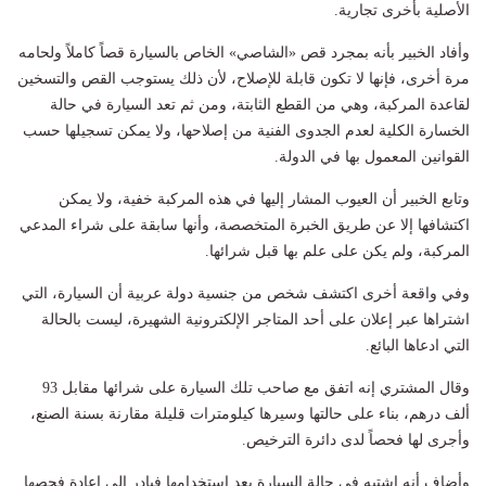
الأصلية بأخرى تجارية.
وأفاد الخبير بأنه بمجرد قص «الشاصي» الخاص بالسيارة قصاً كاملاً ولحامه
مرة أخرى، فإنها لا تكون قابلة للإصلاح، لأن ذلك يستوجب القص والتسخين
لقاعدة المركبة، وهي من القطع الثابتة، ومن ثم تعد السيارة في حالة
الخسارة الكلية لعدم الجدوى الفنية من إصلاحها، ولا يمكن تسجيلها حسب
القوانين المعمول بها في الدولة.
وتابع الخبير أن العيوب المشار إليها في هذه المركبة خفية، ولا يمكن
اكتشافها إلا عن طريق الخبرة المتخصصة، وأنها سابقة على شراء المدعي
المركبة، ولم يكن على علم بها قبل شرائها.
وفي واقعة أخرى اكتشف شخص من جنسية دولة عربية أن السيارة، التي
اشتراها عبر إعلان على أحد المتاجر الإلكترونية الشهيرة، ليست بالحالة
التي ادعاها البائع.
وقال المشتري إنه اتفق مع صاحب تلك السيارة على شرائها مقابل 93
ألف درهم، بناء على حالتها وسيرها كيلومترات قليلة مقارنة بسنة الصنع،
وأجرى لها فحصاً لدى دائرة الترخيص.
وأضاف أنه اشتبه في حالة السيارة بعد استخدامها فبادر إلى إعادة فحصها