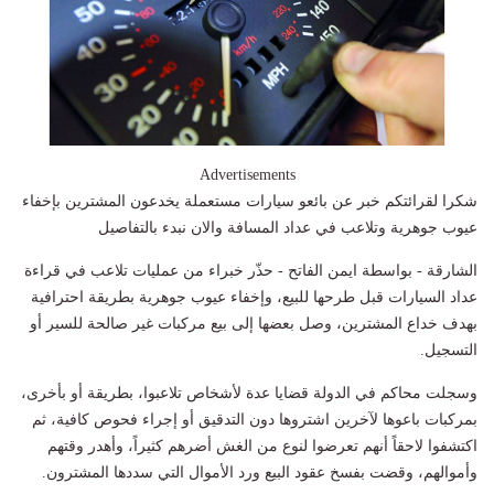
Advertisements
شكرا لقرائتكم خبر عن بائعو سيارات مستعملة يخدعون المشترين بإخفاء
عيوب جوهرية وتلاعب في عداد المسافة والان نبدء بالتفاصيل
الشارقة - بواسطة ايمن الفاتح - حذّر خبراء من عمليات تلاعب في قراءة
عداد السيارات قبل طرحها للبيع، وإخفاء عيوب جوهرية بطريقة احترافية
بهدف خداع المشترين، وصل بعضها إلى بيع مركبات غير صالحة للسير أو
التسجيل.
وسجلت محاكم في الدولة قضايا عدة لأشخاص تلاعبوا، بطريقة أو بأخرى،
بمركبات باعوها لآخرين اشتروها دون التدقيق أو إجراء فحوص كافية، ثم
اكتشفوا لاحقاً أنهم تعرضوا لنوع من الغش أضرهم كثيراً، وأهدر وقتهم
وأموالهم، وقضت بفسخ عقود البيع ورد الأموال التي سددها المشترون.