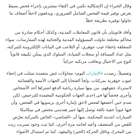
وقال الخبراء إن الإشكالية تكمن في اكتفاء مشترين بإجراء فحص بسيط
بغرض توفير قيمة الفحص الشامل الضروري، ويدفعون لاحقاً أضعاف ما
حاولوا توفيره بطريقة خطأ.
وأفاد قانونيان بأن قانون المعاملات المدنية، وكذلك أحكام صادرة من
محاكم مختلفة تناولت المسؤولية المدنية والجنائية لهذه الممارسات، سواء
المتعلقة بإخفاء عيب جوهري، أو التلاعب في البيانات الإلكترونية للمركبة،
مثل عداد المسافة أو سجلات الصيانة، السلوك الذي يمكن تكييفه قانوناً
كنوع من الاحتيال ويعاقب مرتكبه جزائياً.
وتفصيلاً، رصدت «
الإمارات
اليوم» محاولات غش متعمدة تمثلت في إخفاء
عيوب جوهرية بمركبات، ولجأ الضحايا إلى الجهات الأمنية والقضائية
لاسترداد حقوقهم، من بينها سيارة رباعية الدفع اشتراها أحد الأشخاص
وأجرى فحصاً لها في إحدى الجهات الحكومية المعتمدة للترخيص، لكن
صدم حين أخضعها لفحص لاحق بإمارة أخرى برسوبها في الفحص، وأن
فيها عيوباً خفية بالغة توصل إليها خبير هندسي مختص في ميكانيكا
السيارات انتدبته المحكمة، منها أن «الشاصي» الخاص بالمركبة تعرّض
للقص من المنتصف وأعيد لحامه مرة أخرى، كما ثبت وجود تسريب زيت
من المحرك وناقل الحركة (الجير) والمقود، كما تم استبدال الأضواء