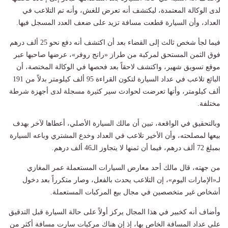
لدى الوكالة المعتمدة، ليكتشف أنه تعرض للغش، وأنه تم التلاعب في
العداد، وأن السيارة قطعت مسافة تزيد على ضعف العدد المسجل فيها.
فيما لجأ شخص ثالث إلى القضاء بعد أن اكتشف أنه دفع نحو 25 ألف درهم
فوق الثمن المستحق لمركبة من طراز «رانج روفر»، عرضها صاحبها عبر
موقع تسويق شهير، واكتشف لاحقاً بعد فحصها في الوكالة المختصة، أن
البائع تلاعب في عداد السيارة لتكون القراءة 95 ألف كيلومتر بدلاً من 191
ألف كيلومتر، وأتها تعرضت لحوادث سير كثيرة مسجلة لدى أجهزة شرطة
مختلفة.
وبالتحقيق في الواقعة، تبين أن مالك السيارة الأصلي، أعطاها لآخر بهدف
بيعها لمصلحته، وأن الأخير تلاعب في العداد وخدع المشتري وباعه السيارة
بمبلغ 72 ألف درهم، فيما أن ثمنها لا يتجاوز الـ46 ألف درهم.
من جهته، قال مالك أحد معارض السيارات المستعملة عمر المغازي
لـ«الإمارات اليوم»، إن التلاعب يحدث بالفعل، وصار متكرراً بعد دخول
أشخاص غير متخصصين في مجال بيع المركبات المستعملة.
وأضاف أنه كخبير في هذا المجال يركز أولاً على حالة السيارة قبل التدقيق
على عداد المسافة الخاص بها، إذ إن هناك مركبات سارت مسافة أكثر من