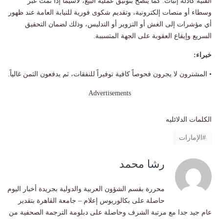
الفنية كأدلة إثبات. كما يُنصح بتوثيق عملية البيع، لاسيما إذا تمت عبر
وسطاء أو منصات إلكترونية، وتقديم شكوى فورية للنيابة العامة عند ظهور
أي مؤشرات إلى الغش أو التزوير أو التدليس، وذلك لضمان التحقيق
السريع وإيقاع العقوبة على الجهة المتسببة.
خبراء:
• المشترون لا يجرون فحوصاً كافية توفيراً للنفقات، ثم يدفعون الثمن غالياً.
Advertisements
الكلمات الدلائليه
الإمارات
رشا محمد
محررة بقسم الشؤون العربية والدولية بجريدة أخبار اليوم
حاصلة على بكالوريوس إعلام – جامعة القاهرة بتقدير
عام جيد جدا مع مرتبة الشرف وحاصلة على دبلومة الترجمة الصحفية من