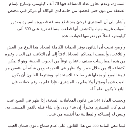
الممتازة، وعدم تجاوز عداد المسافة فيها 70 ألف كيلومتر، وسارع بإتمام
الصفقة من دون حتى فحصها من جانبه لدى الوكالة أو مركز فني مختص.
وأشار إلى أن المشتري فوجئ بعد قطع مسافة قصيرة بالسيارة بصدور
أصوات غريبة منها، واكتشف أنها قطعت مسافة تزيد على 300 ألف
كيلومتر، فضلاً عن تعرضها لحوادث عدة.
وأوضح نجيب أن القانون يوفر الحماية الكاملة لضحايا هذا النوع من الغش
والتلاعب، وأنصفت المحاكم الضحايا، لافتاً إلى أن التلاعب في العداد وغيره
من هذه الممارسات يصنف باعتباره نوعاً من العيوب الخفية، وهو لا يمكن
اكتشافه إلا من خلال خبير، ولا يظهر في التجربة، ومن شأنه أن ينتقص من
قيمة المبيع أو يجعلها غير صالحة للاستخدام، ويشترط القانون أن يكون
العيب قديماً ومؤثراً ولا يعلم به المشتري، فإذا علم به رغم خفائه، فإن
البائع لا يكون ضامناً له.
وبحسب المادة 544 من قانون المعاملات المدنية، إذا ظهر في المبيع عيب
قديم كان المشتري مخيراً، إن شاء رده، وإن شاء قبله بالثمن المسمى به،
وليس له إمساكه والمطالبة بما أنقصه من عيب.
فيما تنص المادة 555 من هذا القانون على عدم سماع دعوى ضمان العيب