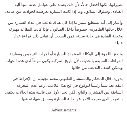
نظيراتها، لكنها أفضل حالاً، لأن ذلك يعتمد على عوامل عدة، منها آلية
القيادة، وسلوك السائق، وما إذا كانت السيارة تعرضت لحوادث من عدمه.
وأشار إلى أنه يستطيع تمييز ما إذا كان هناك تلاعب في عداد السيارة من
خلال حالتها الظاهرية، خصوصاً داخل الصالون، فإذا كانت المقاعد مهترئة
وعجلة القيادة في حالة سيئة، فمن الصعب أن تقابل ذلك قراءة عداد
قليلة.
ونصح باللجوء إلى الوكالة المعتمدة للسيارة أو لجهات الترخيص ومقارنة
القراءات السابقة بالحديثة، لأن تاريخ المركبة يكون موثقاً لدى هذه الجهات
ويمكن كشف التلاعب من خلالها.
بدوره، قال المحكم والمستشار القانوني محمد نجيب، إن الإفراط في
الثقة يعد سبباً رئيساً للوقوع في فخ هذا التلاعب، رغم عدم المعرفة
السابقة بين المشتري والبائع، لكن تجد الأول في غالبية هذه الحالات يكتفي
بالتقرير الذي يقدمه الآخر عن حالة السيارة ويصدق شهادته فيها.
Advertisements