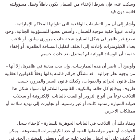
وسكت عنه، فإن شرط الإعفاء من الضمان يكون باطلاً وتظل مسؤوليته
قائمة دون قيد.
وأشار إلى أن من التطبيقات الواقعية التي تناولتها المحاكم الإماراتية،
وعُدت عيوباً خفية موجبة للضمان، وأسس بعضها للمسؤولية الجنائية، وجود
تصدع غير ظاهر في هيكل السيارة نتيجة حادث مروري سابق، أو تلاعب
بعداد الكيلومترات بإعادته إلى الخلف لتقليل المسافة الظاهرة، أو إخفاء
حقيقة أن الوسائد الهوائية لم تُستبدل بعد حادث جسيم.
وأوضح آل ناصر أن هذه الممارسات، وإن بدت مدنية في ظاهرها، إلا أنها -
من وجهة نظر جزائية - قد تشكّل جرائم قائمة بذاتها وفقاً للقوانين العقابية
مثل قانون الجرائم والعقوبات، وكذلك قانون السير والمرور، حسب
ظروف ووقائع كل حالة، والتكييف القانوني الملائم لها، سواء شكل هذا
التلاعب نوعاً من أنواع التزوير أو العبث بالبيانات الإلكترونية أو سجلات
صيانة السيارة رسمية كانت أو غير رسمية، أو تجاوزت إلى تهديد سلامة أو
ممتلكات الآخرين.
ومفاد ذلك أن التلاعب في البيانات الجوهرية للسيارة - كإخفاء سجل
الحوادث أو تغيير مواصفاتها الفنية أو عدد الكيلومترات المقطوعة - يمكن
أن يُكيف على أنه احتيال يعاقب عليه جزائياً، ويعطي للمشتري الحق في