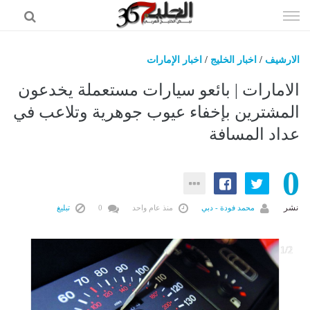
إذهب
الى
المحتوى
الارشيف
/
اخبار الخليج
/
اخبار الإمارات
اخبار الخليج
الامارات | بائعو سيارات مستعملة يخدعون
اخبار العالم
المشترين بإخفاء عيوب جوهرية وتلاعب في
عداد المسافة
اخبار الرياضه
الاقتصاد
0
علوم وتكنولوجيا
فن ومشاهير
نشر
محمد فودة - دبي
منذ عام واحد
0
تبليغ
وظائف
2
1/2