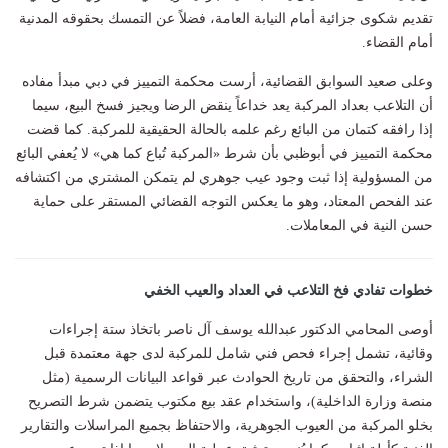
تقديم شكوى جزائية أمام النيابة العامة، فضلاً عن التمسك بحقوقه المدنية
أمام القضاء.
وعلى صعيد السوابق القضائية، أرست محكمة التمييز في دبي مبدأ مفاده
أن التلاعب بعداد المركبة يعد خداعاً ينقض الرضا ويجيز فسخ البيع، سيما
إذا رافقه كتمان من البائع رغم علمه بالحالة الحقيقية للمركبة. كما قضت
محكمة التمييز في أبوظبي بأن شرط «المركبة تُباع كما هي» لا يُعفي البائع
من المسؤولية إذا ثبت وجود عيب جوهري لم يتمكن المشتري من اكتشافه
عند الفحص المعتاد، وهو ما يعكس التوجه القضائي المستقر على حماية
حسن النية في المعاملات.
خطوات تفادي فخ التلاعب في العداد والعيب الخفي
أوصى المحامي الدكتور عبدالله يوسف آل ناصر باتخاذ ستة إجراءات
وقائية، تشمل إجراء فحص فني شامل للمركبة لدى جهة معتمدة قبل
الشراء، والتحقق من تاريخ الحوادث عبر قواعد البيانات الرسمية (مثل
منصة وزارة الداخلية)، واستخدام عقد بيع مكتوب يتضمن شرط التصريح
بخلو المركبة من العيوب الجوهرية، والاحتفاظ بجميع المراسلات والتقارير