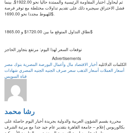
ثم ليحاول اختبار المقاومة الرئيسية والممتدة حاليا نحو 1922.00$, بينما
فشل الاختراق سيجبره ذلك على تقديم تداولات مختلطة مع توفر فرصة
للهبوط مجددا نحو 1690.00$.
نطاق التداول المتوقع ما بين 1720.00$ و 1865.00$
توقعات السعر لهذا اليوم: مرتفع بتجاوز الحاجز
Advertisements
الكلمات الدلائليه
أخبار الاقتصاد
مال وأعمال
البورصة المصرية
بنوك مصر
أسعار العملات
أسعار الذهب
سعر صرف الجنيه
الجنيه المصري
شهادات
قناة السويس
رشا محمد
محررة بقسم الشؤون العربية والدولية بجريدة أخبار اليوم حاصلة على
بكالوريوس إعلام – جامعة القاهرة بتقدير عام جيد جدا مع مرتبة الشرف
وحاصلة على دبلومة الترجمة الصحفية من الجامعة الأمريكية