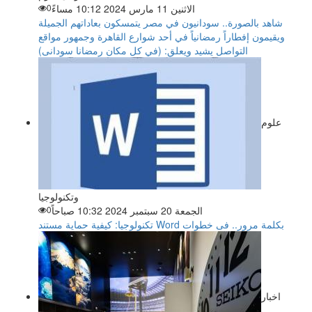
الاثنين 11 مارس 2024 10:12 مساءً
0
شاهد بالصورة.. سودانيون في مصر يتمسكون بعاداتهم الجميلة
ويقيمون إفطاراً رمضانياً في أحد شوارع القاهرة وجمهور مواقع
التواصل يشيد ويعلق: (في كل مكان رمضانا سودانى)
علوم
وتكنولوجيا
الجمعة 20 سبتمبر 2024 10:32 صباحاً
0
تكنولوجيا: كيفية حماية مستند Word بكلمة مرور.. فى خطوات
اخبار