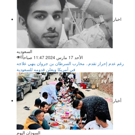
اخبار
السعوديه
الأحد 17 مارس 2024 11:47 صباحاً
0
رغم عدم إحراز تقدم.. محارب السرطان بن جروان ينهي علاجه
في أمريكا ويعلن قدومه للسعودية
أخبار
السودان اليوم