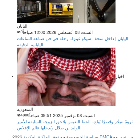
اليابان
السبت 08 أغسطس 2026 12:00 صباحاً
0
اليابان | داخل متحف سيكو غينزا.. رحلة في فن صناعة الساعات
اليابانية الدقيقة
اخبار
السعوديه
السبت 08 نوفمبر 2025 09:51 صباحاً
4800
ثروةً تتبخّر وقصرًا يُباع.. الحظ التعيس يلاحق الزوجة السابقة للأمير
الوليد بن طلال ويُدخلها عالم الإفلاس
من نحن
-
-
حقوق الملكية الفكرية DMCA
سياسة الخصوصية
-
2026