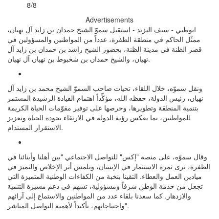
8/8
Advertisements
ابوظبي - سيف اليزيد - استقبل سموّ الشيخ حمدان بن زايد آل نهيان،
ممثّل الحاكم في منطقة الظفرة، عدداً من المواطنين والمسؤولين في
قصر الظنة في مدينة الظنة، بحضور الشيخ راشد بن حمدان بن زايد آل
نهيان، والشيخ حمدان بن شخبوط بن نهيان آل نهيان.
ونقل سموّه، خلال اللقاء، تحيات صاحب السموّ الشيخ محمد بن زايد آل
نهيان، رئيس الدولة، حفظه الله، مؤكِّداً اهتمام القيادة الرشيدة المستمر
بتنمية المنطقة وتطويرها، وحرصها على توفير مقوّمات الحياة الكريمة
للمواطنين، بما يعكس رؤية الدولة في الارتقاء بجودة الحياة وتعزيز
الاستقرار المستدام.
وقال سموّه، على منصة "إكس" للتواصل الاجتماعي "بين أهلنا وأبنائنا في
الظفرة، نرى ثمرة الاستثمار في الإنسان، ونلمس أثر الإخلاص والتميز في
ميادين العمل والعطاء. التقينا بنخبة من الكفاءات الوطنية المتميزة التي
تجعل من خدمة الوطن شرفاً ومسؤولية، تسهم في دعم مسيرة التنمية
والازدهار. كما سعدنا بلقاء عدد من المواطنين والاستماع إلى آرائهم
واحتياجاتهم، تأكيداً لأهمية التواصل المباشر".