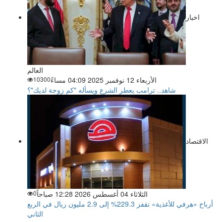
اخبار
العالم
الأربعاء 12 نوفمبر 2025 04:09 مساءً
10300
شاهد.. ترامب يعطر الشرع ويسأله "كم زوجة لديك"؟
الاقتصاد
الثلاثاء 04 أغسطس 2026 12:28 صباحاً
0
أرباح «هرفي للأغذية» تقفز 229.3% إلى 2.9 مليون ريال في الربع
الثاني