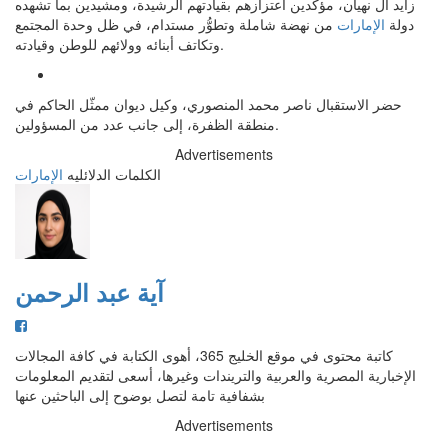
زايد آل نهيان، مؤكِّدين اعتزازهم بقيادتهم الرشيدة، ومشيدين بما تشهده
دولة
الإمارات
من نهضة شاملة وتطوُّر مستدام، في ظل وحدة المجتمع
وتكاتف أبنائه وولائهم للوطن وقيادته.
حضر الاستقبال ناصر محمد المنصوري، وكيل ديوان ممثّل الحاكم في
منطقة الظفرة، إلى جانب عدد من المسؤولين.
Advertisements
الكلمات الدلائليه
الإمارات
آية عبد الرحمن
كاتبة محتوى في موقع الخليج 365، أهوى الكتابة في كافة المجالات
الإخبارية المصرية والعربية والتريندات وغيرها، أسعى لتقديم المعلومات
بشفافية تامة لتصل بوضوح إلى الباحثين عنها
Advertisements