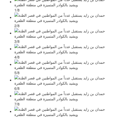
1/8
2/8
3/8
4/8
5/8
6/8
7/8