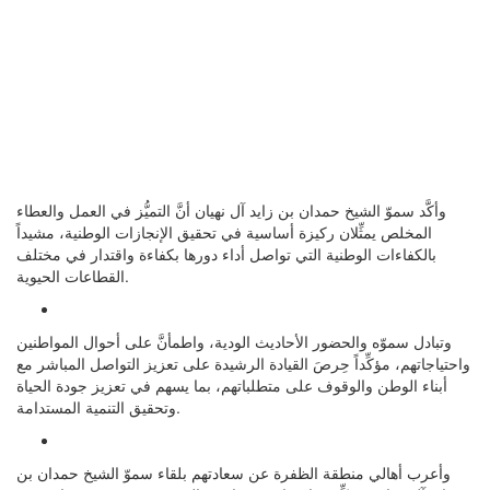
وأكَّد سموّ الشيخ حمدان بن زايد آل نهيان أنَّ التميُّز في العمل والعطاء
المخلص يمثِّلان ركيزة أساسية في تحقيق الإنجازات الوطنية، مشيداً
بالكفاءات الوطنية التي تواصل أداء دورها بكفاءة واقتدار في مختلف
القطاعات الحيوية.
وتبادل سموّه والحضور الأحاديث الودية، واطمأنَّ على أحوال المواطنين
واحتياجاتهم، مؤكِّداً حِرصَ القيادة الرشيدة على تعزيز التواصل المباشر مع
أبناء الوطن والوقوف على متطلباتهم، بما يسهم في تعزيز جودة الحياة
وتحقيق التنمية المستدامة.
وأعرب أهالي منطقة الظفرة عن سعادتهم بلقاء سموّ الشيخ حمدان بن