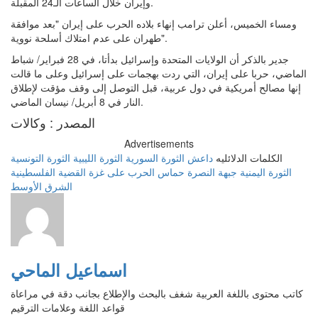
وإيران خلال الساعات الـ24 المقبلة.
ومساء الخميس، أعلن ترامب إنهاء بلاده الحرب على إيران "بعد موافقة
طهران على عدم امتلاك أسلحة نووية".
جدير بالذكر أن الولايات المتحدة وإسرائيل بدأتا، في 28 فبراير/ شباط
الماضي، حربا على إيران، التي ردت بهجمات على إسرائيل وعلى ما قالت
إنها مصالح أمريكية في دول عربية، قبل التوصل إلى وقف مؤقت لإطلاق
النار في 8 أبريل/ نيسان الماضي.
المصدر : وكالات
Advertisements
الكلمات الدلائليه
داعش
الثورة السورية
الثورة الليبية
الثورة التونسية
الثورة اليمنية
جبهة النصرة
حماس
الحرب على غزة
القضية الفلسطينية
الشرق الأوسط
اسماعيل الماحي
كاتب محتوى باللغة العربية شغف بالبحث والإطلاع بجانب دقة في مراعاة
قواعد اللغة وعلامات الترقيم