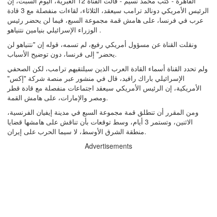
القاهرة - كتب محمد نسيم - قالت القناة 12 العبرية، اليوم السبت، إن
الرئيس الأمريكي دونالد ترامب سيعقد، الثلاثاء، لقاءات منفصلة مع 3 قادة
عرب في فرنسا، على هامش قمة مجموعة السبع، فيما لن يحضر رئيس
الوزراء الإسرائيلي بنيامين نتنياهو .
ونقلت القناة عن مسؤول أمريكي رفيع، لم تسمه، قوله إن "نتنياهو لن
يحضر" إلى فرنسا، دون توضيح الأسباب.
ولم تحدد القناة أسماء القادة العرب الذين سيلتقيهم ترامب، لكن الصحفي
الإسرائيلي باراك رافيد، قال في منشور عبر منصة شركة "إكس"
الأمريكية، إن الرئيس الأمريكي سيعقد اجتماعات منفصلة مع قادة قطر
ومصر والإمارات، على هامش القمة.
ومن المقرر أن تنطلق قمة مجموعة السبع في مدينة إيفيان الفرنسية،
الاثنين، وتستمر 3 أيام، وسط توقعات بأن تناقش على هامشها قضايا
منطقة الشرق الأوسط، لا سيما الحرب على إيران.
Advertisements