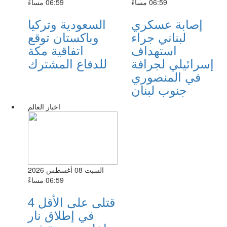
06:59 مساءً
06:59 مساءً
إصابة عسكري
السعودية وتركيا
لبناني جراء
وباكستان توقع
استهداف
اتفاقية مكة
إسرائيلي لجرافة
للدفاع المشترك
في المنصوري
جنوب لبنان
اخبار العالم
السبت 08 أغسطس 2026
06:59 مساءً
4 قتلى على الأقل
في إطلاق نار