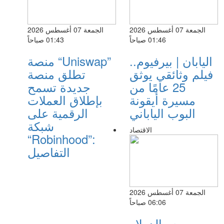
الجمعة 07 أغسطس 2026
الجمعة 07 أغسطس 2026
01:46 صباحاً
01:43 صباحاً
اليابان | بيرفيوم..
منصة “Uniswap”
فيلم وثائقي يوثق
تطلق منصة
25 عامًا من
جديدة تسمح
مسيرة أيقونة
بإطلاق العملات
البوب الياباني
الرقمية على
شبكة
الاقتصاد
“Robinhood”:
التفاصيل
الجمعة 07 أغسطس 2026
06:06 صباحاً
سعر الدولار