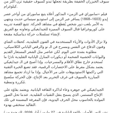
سيوف الخيزران الخفيفة بطريقة تجعلها تبدو كسيوف حقيقية تزن أكثر من
كيلوغرام.
فيلم «ساموراي في الزمن» المذكور أعلاه يتبع ساموراي من أواخر عصر
إيدو (1603–1868) يسافر عبر الزمن إلى استوديو سينمائي حديث وينتهي
به الأمر بلعب دور شخص يُقطع في مشاهد الحركة. تتتبع القصة تدريبه
على كوريوغرافيا قتال السيوف المميزة للجيدايغيكي وتعاونه مع الفريق
لإنشاء تسلسلات حركة ديناميكية مقنعة.
ولا تزال الأدوات والأزياء المستخدمة في الفنون التقليدية، كحفلات الشاي
وفنون الدفاع عن النفس ومسرح فن الـ نو والرقص الياباني الكلاسيكي،
مطلوبة بشدة حتى اليوم. لكن عناصر مثل الشعر المستعار القديم
والبوابات الخشبية الضخمة أو ديكورات المنازل اليابانية التقليدية نادرًا ما
تُستخدم خارج نطاق الأفلام والمسرحيات. وإذا أصبح فن الـ جيدايغيكي
يعتمد بشكل مفرط على الاختصارات الرقمية، فقد تضيع الخبرة التقنية
التي راكمتها الاستوديوهات على مر الأجيال. وإذا ما ازداد تجميع مشاهد
المبارزة بالسيوف في غرف التحرير بعد الإنتاج، فإن الحركة ستُصبح
مُكررة ونمطية.
الجيدايغيكي في جوهره وعاء لذاكرة الثقافة اليابانية. ويعتمد بقاؤه على
الإنتاج المستمر، الذي يسمح بنقل التقنيات التقليدية. عندما تحل الصور
المولدة بالحاسوب محل الحرف اليدوية، فإن المعرفة المضمنة في تلك
التقاليد ستختفي بهدوء.
(نشر النص الأصلي باللغة اليابانية في 27 مارس/ آذار 2026، الترجمة من