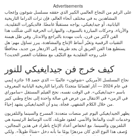
Advertisements
على الرغم من النجاح العالمي الكبير الذي حققه مسلسل شوغون وإعجاب
المشاهدين به في مختلف أنحاء العالم، فإن تراث الدراما التاريخية
اليابانية، أو جيدايغيكي، يواجه مستقبلًا غامضًا. فالديكورات التقليدية،
والأزياء، وحركات المبارزة بالسيوف، والمهارات الحرفية التي شكّلت هذا
الفن لأكثر من قرن، باتت مهددة بالتراجع والاندثار. وفي ظل هيمنة
التقنيات الرقمية وتغيّر أنماط الإنتاج والمشاهدة، يبرز تساؤل مهم: هل
يستطيع هذا الفن العريق أن يجد طريقه إلى الازدهار من جديد، محافظًا
على روحه التقليدية مع التكيّف مع متطلبات العصر الحديث؟
كيف خرج فن جيدايغيكي للنور
نجاح المسلسل الأمريكي «شوغون» عالميًا — الذي حصد 18 جائزة إيمي
في عام 2024 — أثار اهتمامًا متجددًا بالدراما التاريخية اليابانية المعروف
باسم «جيدايغيكي». في الوقت نفسه، نجح الفيلم المستقل «ساموراي
في الزمن» في الانتقال من عرض في صالة واحدة إلى نجاح وطني كبير
من خلال الكلام الشفهي. فجأة، يبدو أن الجيدايغيكي يشهد إحياءً.
يظهر الجيدايغيكي اليوم عبر منصات متعددة: المسرح والسينما والتلفزيون
وخدمات البث والمانغا والأنمي. لعقود طويلة، كانت الوسائط الرئيسية هي
التلفزيون والسينما. مع انخفاض أعداد الإنتاج باطراد في هذين المجالين،
وُصف هذا النوع الذي كان مزدهرًا يومًا ما بأنه دخل «شتاءً طويلاً». ولكي