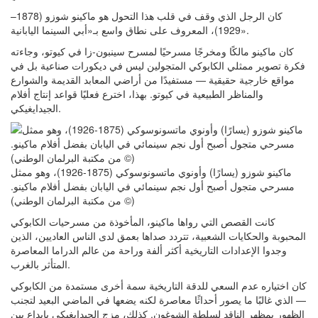
كان الرجل الذي وقف في قلب هذا التحول هو ماكينو شوزو (1878–
1929)، المعروف على نطاق واسع بـ«أبي السينما اليابانية».
كان ماكينو مالكًا ومخرجًا مسرحيًا لمسرح سينبون-زا في كيوتو، وجاءته
فكرة تصوير ممثلي الكابوكي المتجولين ليس في ديكورات صناعية بل في
مواقع خارجية حقيقية — مستفيدًا من أراضي المعابد القديمة والشوارع
والمناظر الطبيعية في كيوتو. بهذا، اخترع فعليًا قواعد إنتاج أفلام
الجيدايغيكي.
ماكينو شوزو (يسارًا) وأونوي ماتسونوسوكي (1875-1926)، وهو ممثل
مسرحي متجول أصبح أول نجم سينمائي في اليابان بفضل أفلام ماكينو.
(© من مكتبة البرلمان الوطني)
كانت القصص التي رواها ماكينو، المأخوذة من مسرحيات الكابوكي
المحبوبة والحكايات الشعبية، تتردد صداها بعمق لدى الناس العاديين، الذين
وجدوا الإعدادات التاريخية أكثر ألفة وراحة من عالم الدراما المعاصرة
المتأثر بالغرب.
كان اختياره عدم السعي للدقة التاريخية سمة أخرى مستمدة من الكابوكي
— الذي غالبًا ما يصور أحداثًا معاصرة لكنه يضعها في الماضي البعيد لتجنب
الظهور بمظهر الناقد لسلطة الشوغون. كذلك، مزج الجيدايغيكي بإبداع بين