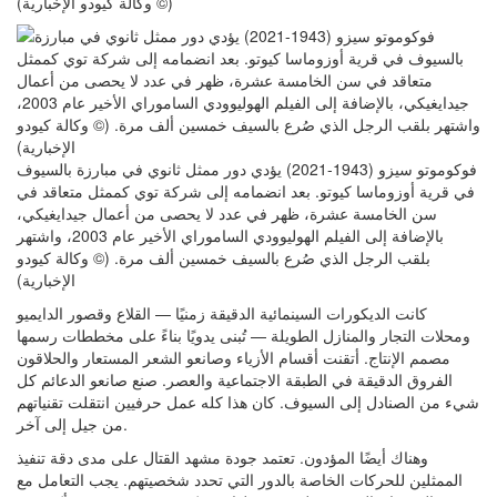
(© وكالة كيودو الإخبارية)
فوكوموتو سيزو (1943-2021) يؤدي دور ممثل ثانوي في مبارزة بالسيوف
في قرية أوزوماسا كيوتو. بعد انضمامه إلى شركة توي كممثل متعاقد في
سن الخامسة عشرة، ظهر في عدد لا يحصى من أعمال جيدايغيكي،
بالإضافة إلى الفيلم الهوليوودي الساموراي الأخير عام 2003، واشتهر
بلقب الرجل الذي صُرع بالسيف خمسين ألف مرة. (© وكالة كيودو
الإخبارية)
كانت الديكورات السينمائية الدقيقة زمنيًا — القلاع وقصور الدايميو
ومحلات التجار والمنازل الطويلة — تُبنى يدويًا بناءً على مخططات رسمها
مصمم الإنتاج. أتقنت أقسام الأزياء وصانعو الشعر المستعار والحلاقون
الفروق الدقيقة في الطبقة الاجتماعية والعصر. صنع صانعو الدعائم كل
شيء من الصنادل إلى السيوف. كان هذا كله عمل حرفيين انتقلت تقنياتهم
من جيل إلى آخر.
وهناك أيضًا المؤدون. تعتمد جودة مشهد القتال على مدى دقة تنفيذ
الممثلين للحركات الخاصة بالدور التي تحدد شخصيتهم. يجب التعامل مع