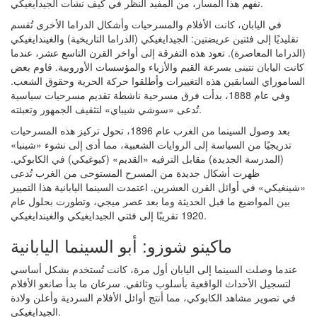
نفهم هذا المسار، من المفيد النظر في كيف نشأت الجيدايغيكي.
في اليابان، كانت الأفلام والمسرحيات وأشكال الدراما الأخرى تُقسم
تقليديًا إلى فئتين عريضتين: الجيدايغيكي (الدراما التاريخية) والغيندايغيكي
(الدراما المعاصرة). تعود هذه التفرقة إلى أواخر القرن التاسع عشر، عندما
كانت اليابان تتبنى بسرعة القيم والأزياء والمؤسسات الأوروبية. قاوم بعض
الساموراي السابقين هذه التغييرات وأطلقوا حركة الحرية وحقوق الشعب.
وفي عام 1888، بدأت فرق مسرحية ناشطة تقديم مسرحيات سياسية
تُدعى «سوشي شيباي» لتثقيف الجمهور وتعبئته.
بعد وصول السينما من الغرب عام 1896، تحول تركيز هذه المسرحيات
تدريجيًا من السياسة إلى الروايات الشعبية، مما أدى إلى نشوء «شينبا»
(المدرسة الجديدة) مقابل الترفيه «القديم» (كيوغيكي) في الكابوكي.
ظهرت أشكال جديدة من المسرح المستوحى من الغرب تُدعى
«شينغيكي» في أوائل القرن العشرين. اعتمدت السينما اليابانية هذا التمييز
بين المواضيع ما قبل الحديثة وما بعد عصر ميجي، وتطورت بحلول عام
1920 تقريبًا إلى فئتي الجيدايغيكي والغيندايغيكي.
ماكينو شوزو: أبو السينما اليابانية
عندما وصلت السينما إلى اليابان أول مرة، كانت تُستخدم بشكل أساسي
لتسجيل الأحداث الواقعية بأسلوب وثائقي. سرعان ما بدأ صانعو الأفلام
في تصوير مشاهد الكابوكي، مما أنتج أوائل الأفلام السردية وأعلن ولادة
الجيدايغيكي.