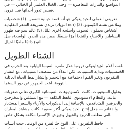
المواضيع والتيارات المعاصرة — وحتى الخيال العلمي أو الخيالي — في
قصص تدور أحداثها قبل قرون.
تعريفي العملي للجيدايغيكي هو أنه قصة خيالية تتضمن: (1) شخصيات
ترتدي تسريحة الشعر التقليدية (التوپك нот) وملابس تشبه الكيمونو، (2)
أشخاص يحملون السيوف وأسلحة أخرى علنًا، (3) عالم يبدو فيه ظهور
الشياطين والأشباح والنينجا أمرًا طبيعيًا. ضمن هذه الحدود الواسعة، ظل
النوع دائمًا ملعبًا للخيال.
الشتاء الطويل
بلغت أفلام الجيدايغيكي ذروتها خلال طفرة السينما اليابانية بعد الحرب في
الخمسينيات وبداية الستينيات. لكن ابتداءً من منتصف الستينيات، مع انتشار
التلفزيون وتغير القيم الاجتماعية مع التحضر وانتشار نمط الحياة العائلية
النووية، ابتعد الجمهور عن دور السينما.
بحلول السبعينيات، كانت الاستوديوهات السينمائية الكبرى تعاني صعوبات
مالية، والنظام الاستوديوي الباهظ التكلفة — مع الممثلين والمخرجين
والحرفيين المتعاقدين، بالإضافة إلى الديكورات والأزياء والشعر المستعار
والدعائم — جعل إنتاج الجيدايغيكي أكثر صعوبة. كانت مشاهد المعارك
التي تتطلب الدروع والخيول وجيوش الإكسترا مكلفة بشكل خاص.
حافظ التلفزيون على النوع حيًا لفترة من الوقت، حيث أنشأت
الاستوديوهات الكبرى شركات إنتاج تلفزيوني، لكن حتى الجيدايغيكي