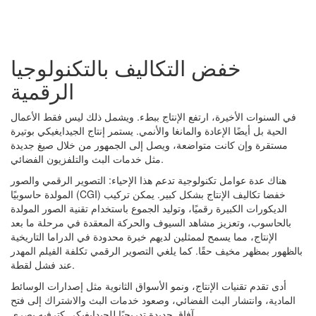
خفض التكاليف بالتكنولوجيا
الرقمية
في السنوات الأخيرة، ارتفع الإنتاج ببطء. ويشمل ذلك ليس فقط الأعمال
الحية بل أيضًا الإعادة والمانغا والأنمي. يستمر إنتاج الجيدايغيكي بوتيرة
مستقرة وإن كانت متواضعة، ويصل إلى الجمهور من خلال صيغ جديدة
مثل خدمات البث والتلفزيون الفضائي.
هناك عدة عوامل تكنولوجية تدعم هذا الإحياء: التصوير الرقمي والصور
المولدة حاسوبيًا (CGI) خفضا تكاليف الإنتاج بشكل كبير. يمكن تركيب
الديكورات الكبيرة رقميًا، وتوليد الجموع باستخدام تقنية الصور المولدة
بالحاسوب، وتعزيز مشاهد السيوف والحركة المعقدة في مرحلة ما بعد
الإنتاج، مما يسمح لممثلين لديهم خبرة محدودة في الدراما التاريخية
بالظهور بمظهر مخيف حقًا. كما يلغي التصوير الرقمي تكلفة الفيلم المهدر
عند فشل لقطة.
أدى تقدم تقنيات الإنتاج، ونمو الأسواق الثانوية مثل إصدارات الوسائط
المادية، وانتشار البث الفضائي، وصعود خدمات البث والاشتراك إلى فتح
آفاق جديدة تدريجيًا للجيدايغيكي كترفيه بصري.