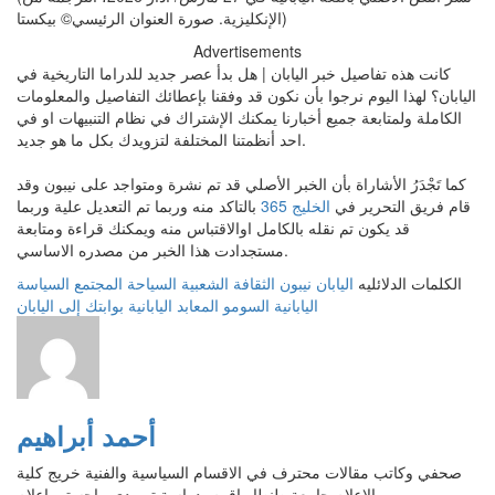
الإنكليزية. صورة العنوان الرئيسي© بيكستا)
Advertisements
كانت هذه تفاصيل خبر اليابان | هل بدأ عصر جديد للدراما التاريخية في
اليابان؟ لهذا اليوم نرجوا بأن نكون قد وفقنا بإعطائك التفاصيل والمعلومات
الكاملة ولمتابعة جميع أخبارنا يمكنك الإشتراك في نظام التنبيهات او في
احد أنظمتنا المختلفة لتزويدك بكل ما هو جديد.
كما تَجْدَرُ الأشاراة بأن الخبر الأصلي قد تم نشرة ومتواجد على نيبون وقد
قام فريق التحرير في
الخليج 365
بالتاكد منه وربما تم التعديل علية وربما
قد يكون تم نقله بالكامل اوالاقتباس منه ويمكنك قراءة ومتابعة
مستجدادت هذا الخبر من مصدره الاساسي.
الكلمات الدلائليه
اليابان
نيبون
الثقافة الشعبية
السياحة
المجتمع
السياسة
اليابانية
السومو
المعابد اليابانية
بوابتك إلى اليابان
أحمد أبراهيم
صحفي وكاتب مقالات محترف في الاقسام السياسية والفنية خريج كلية
الاعلام جامعة طنطا واقوم بدراسة تمهيدي ماجستير اعلام