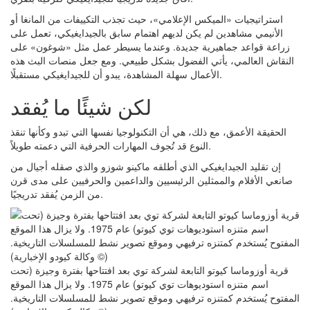
استراتيجيات «الميكس الإعلامي»، حيث تجذب التكييفات من المانغا أو
الأنيمي مشاهدين لم يكن لديهم اهتمام سابق بالجيدايغيكي، تعمل على
زراعة قواعد جماهيرية جديدة. وعندما يسيطر عمل مثل «شوغون» على
النقاش العالمي، يأتي الفضول بشكل طبيعي. ومع جعل منصات البث هذه
الأعمال سهلة المشاهدة، يبدو أن للجيدايغيكي مستقبلًا.
لكن شيئًا ما يُفقد
الحقيقة الأعمق، مع ذلك، هي أن التكنولوجيا نفسها التي تبدو وكأنها تنقذ
النوع قد تُجوف المهارات الحرفية التي دعمته طويلاً.
إن تقليد الجيدايغيكي الذي أطلقه ماكينو شوزو والذي صقله أجيال من
صانعي الأفلام والممثلين الرئيسيين والداعمين والحرفيين على مدى قرن
من الزمن يُفقد تدريجيًا.
قرية أوزوماسا كيوتو التابعة لشركة توي بعد افتتاحها بفترة وجيزة (تحت
اسم متنزه استوديوهات توي كيوتو) عام 1975. ولا يزال هذا الموقع
المفتوح يُستخدم كمتنزه ترفيهي وموقع تصوير نشط للمسلسلات التاريخية.