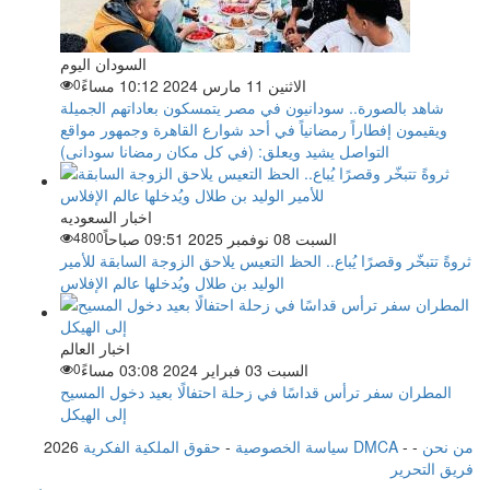
السودان اليوم
الاثنين 11 مارس 2024 10:12 مساءً
0
شاهد بالصورة.. سودانيون في مصر يتمسكون بعاداتهم الجميلة
ويقيمون إفطاراً رمضانياً في أحد شوارع القاهرة وجمهور مواقع
التواصل يشيد ويعلق: (في كل مكان رمضانا سودانى)
اخبار السعوديه
السبت 08 نوفمبر 2025 09:51 صباحاً
4800
ثروةً تتبخّر وقصرًا يُباع.. الحظ التعيس يلاحق الزوجة السابقة للأمير
الوليد بن طلال ويُدخلها عالم الإفلاس
اخبار العالم
السبت 03 فبراير 2024 03:08 مساءً
0
المطران سفر ترأس قداسًا في زحلة احتفالًا بعيد دخول المسيح
إلى الهيكل
من نحن
-
-
حقوق الملكية الفكرية DMCA
سياسة الخصوصية
-
2026
فريق التحرير
من نحن