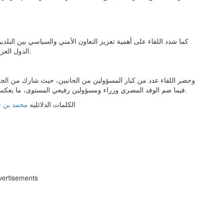
كما شدد اللقاء على أهمية تعزيز التعاون الأمني والسياسي بين البل
الدول العربية على حماية مصالحها في ظل المتغيرات الدولية المتسارعة.
وحضر اللقاء عدد من كبار المسؤولين من الجانبين، حيث شارك من الج
فيما ضم الوفد المصري وزراء ومسؤولين رفيعي المستوى، ما يعكس أهمية هذا اللقاء في تعزيز التنسيق الاستراتيجي بين البلدين.
الكلمات الدلائليه
محمد بن 
vertisements