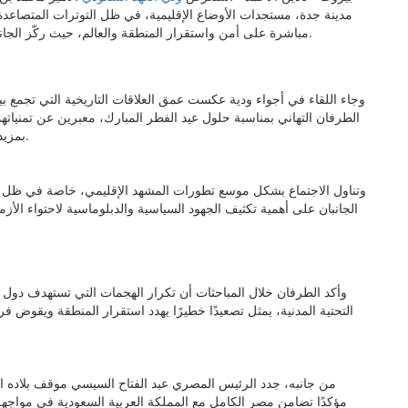
مدينة جدة، مستجدات الأوضاع الإقليمية، في ظل التوترات المتصاعد
مباشرة على أمن واستقرار المنطقة والعالم، حيث ركّز الجانبان على سبل تعزيز التنسيق المشترك لمواجهة هذه التحديات.
وجاء اللقاء في أجواء ودية عكست عمق العلاقات التاريخية التي تجمع بي
الطرفان التهاني بمناسبة حلول عيد الفطر المبارك، معبرين عن تمنياتهما
بمزيد من الخير والازدهار، وعلى الأمة الإسلامية بالأمن والاستقرار.
وتناول الاجتماع بشكل موسع تطورات المشهد الإقليمي، خاصة في ظل ا
الجانبان على أهمية تكثيف الجهود السياسية والدبلوماسية لاحتواء الأ
وأكد الطرفان خلال المباحثات أن تكرار الهجمات التي تستهدف دول
التحتية المدنية، يمثل تصعيدًا خطيرًا يهدد استقرار المنطقة ويقوض
من جانبه، جدد الرئيس المصري عبد الفتاح السيسي موقف بلاده ال
مؤكدًا تضامن مصر الكامل مع المملكة العربية السعودية في مواجهة