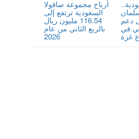
دية..
أرباح مجموعة صافولا
سلمان
السعودية ترتفع إلى
ل دعم
116.54 مليون ريال
ئي في
بالربع الثاني من عام
 غزة
2026