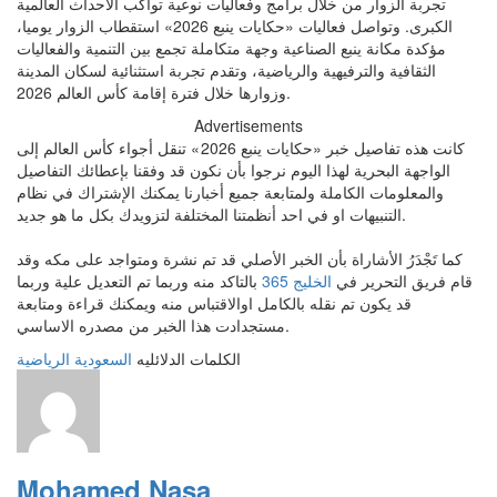
تجربة الزوار من خلال برامج وفعاليات نوعية تواكب الأحداث العالمية
الكبرى. وتواصل فعاليات «حكايات ينبع 2026» استقطاب الزوار يوميا،
مؤكدة مكانة ينبع الصناعية وجهة متكاملة تجمع بين التنمية والفعاليات
الثقافية والترفيهية والرياضية، وتقدم تجربة استثنائية لسكان المدينة
وزوارها خلال فترة إقامة كأس العالم 2026.
Advertisements
كانت هذه تفاصيل خبر «حكايات ينبع 2026 » تنقل أجواء كأس العالم إلى
الواجهة البحرية لهذا اليوم نرجوا بأن نكون قد وفقنا بإعطائك التفاصيل
والمعلومات الكاملة ولمتابعة جميع أخبارنا يمكنك الإشتراك في نظام
التنبيهات او في احد أنظمتنا المختلفة لتزويدك بكل ما هو جديد.
كما تَجْدَرُ الأشاراة بأن الخبر الأصلي قد تم نشرة ومتواجد على مكه وقد
قام فريق التحرير في
الخليج 365
بالتاكد منه وربما تم التعديل علية وربما
قد يكون تم نقله بالكامل اوالاقتباس منه ويمكنك قراءة ومتابعة
مستجدادت هذا الخبر من مصدره الاساسي.
الكلمات الدلائليه
السعودية
الرياضية
Mohamed Nasa