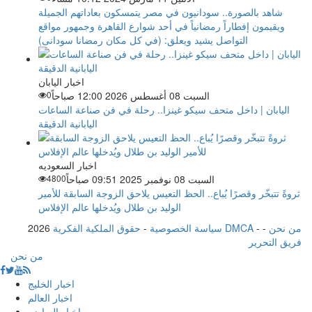
شاهد بالصورة.. سودانيون في مصر يتمسكون بعاداتهم الجميلة
ويقيمون إفطاراً رمضانياً في أحد شوارع القاهرة وجمهور مواقع
التواصل يشيد ويعلق: (في كل مكان رمضانا سودانى)
اخبار اليابان
السبت 08 أغسطس 2026 12:00 صباحاً
0
اليابان | داخل متحف سيكو غينزا.. رحلة في فن صناعة الساعات
اليابانية الدقيقة
اخبار السعوديه
السبت 08 نوفمبر 2025 09:51 صباحاً
4800
ثروةً تتبخّر وقصرًا يُباع.. الحظ التعيس يلاحق الزوجة السابقة للأمير
الوليد بن طلال ويُدخلها عالم الإفلاس
من نحن
-
-
حقوق الملكية الفكرية DMCA
سياسة الخصوصية
-
2026
فريق التحرير
من نحن
اخبار الخليج
اخبار العالم
اخبار الرياضه