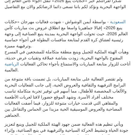
شكرا لقرائتكم خبر «حكايات ينبع 2026 » تنقل أجواء كأس العالم إلى
الواجهة البحرية ونؤكد لكم باننا نسعى دائما لارضائكم والان مع التفاصيل
السعودية
- بواسطة أيمن الوشواش - شهدت فعاليات مهرجان «حكايات
ينبع 2026» إقبالا جماهيريا واسعا مع انطلاق عروض بث مباريات كأس
العالم 2026، حيث تحولت الواجهة البحرية بمدينة ينبع الصناعية إلى وجهة
رئيسية لعشاق كرة القدم لمتابعة منافسات البطولة في أجواء حماسية
وترفيهية مميزة.
وهيأت الهيئة الملكية للجبيل وينبع منطقة متكاملة للمشجعين في المسرح
المفتوح بالواجهة البحرية، زودت بشاشة عملاقة وتقنيات عرض حديثة،
أتاحت للزوار متابعة المباريات والاستمتاع بأجواء تحاكي الفعاليات
الرياضية
العالمية.
ولم تقتصر الفعالية على متابعة المباريات، بل تضمنت باقة متنوعة من
البرامج الترفيهية والثقافية والعروض الحية، إلى جانب الفعاليات البحرية
والألعاب المخصصة للأطفال، مما أسهم في توفير تجربة متكاملة تناسب
مختلف أفراد الأسرة. وشهد الموقع حضورا لافتا لعربات الأطعمة
والمقاهي التي قدمت خيارات متنوعة للزوار، فيما أضفت الفعاليات
المصاحبة والعروض الموسيقية الحية مزيدا من الحماس والتفاعل بين
الجماهير.
ويأتي تنظيم هذه الفعالية ضمن جهود الهيئة الملكية للجبيل وينبع لتعزيز
جودة الحياة وتنشيط الحركة السياحية والترفيهية في ينبع الصناعية، وإثراء