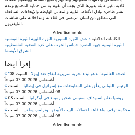
كاذبة، غير عابئة بدورها الذي يجب أن تقوم به من حماية المجتمع وعدم
نشر ظاهرة تبادل الألفاظ النابية والمعاني الهابطة والإيحاءات الساقطة
التي تنطلق من لسان مرتضى في لقاءاته ومداخلاته على شاشات
التليفزيون.
Advertisements
الكلمات الدلائليه
داعش
الثورة السورية
الثورة الليبية
الثورة التونسية
الثورة اليمنية
جبهة النصرة
حماس
الحرب على غزة
القضية الفلسطينية
الشرق الأوسط
إقرأ ايضا
"الصحة العالمية" تدعو لبدء تجربة سريرية للقاح ضد إيبولا
-
السبت 08
أغسطس 2026 07:00 صباحاً
الرئيس اللبناني يعلّق على المفاوضات مع إسرائيل في إيطاليا
-
السبت
08 أغسطس 2026 07:00 صباحاً
روسيا تعلن استهداف سفينتي شحن وميناء في أوكرانيا
-
السبت 08
أغسطس 2026 07:00 صباحاً
محكمة توقف بناء قاعة احتفالات البيت الأبيض.. وترامب يطعن
-
السبت
08 أغسطس 2026 07:00 صباحاً
Advertisements