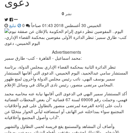
دعوى
0
نشر
الخميس 30 أغسطس 2018 01:43 صباحاً
0
تبليغ
Advertisements
محمد اسماعيل - القاهرة - كتب- طارق سمير:
تنظر الدائرة الثانية بمحكمة القضاء الإداري بمجلس الدولة، برئاسة
المستشار سامي عبدالحميد، اليوم الخميس، الدعوى التي أقامها المستشار
سمير يوسف البهي، نائب رئيس مجلس الدولة وآخرون لمنع ظهور
المحامي مرتضى منصور، رئيس نادى الزمالك في وسائل الإعلام.
أكد المستشار سمير البهي في الدعوى التي أقامها نيابة عنه محاميه محمد
فهمي، وحملت رقم 69008 لسنة 67 قضائية "أن بعض المحطات الفضائية
دأبت على إتاحة الفرصة لمرتضى منصور بالتطاول على قيم وأخلاقيات
المجتمع سواء بمداخلته عبر الهاتف أو استضافته ليأتي الحوار متخليًا عن
آداب وأصول المجتمع وأخلاقياته".
وأضاف أن المشاهد والمستمع يقع فريسة لحمى التطاول والتشهير
بالأشخاص والانتهاك لحقوقهم وقذفهم بأفظع الشتائم ووصفهم بصفات