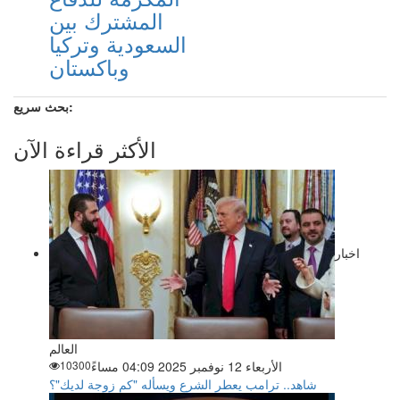
المشترك بين
السعودية وتركيا
وباكستان
بحث سريع:
الأكثر قراءة الآن
اخبار
العالم
الأربعاء 12 نوفمبر 2025 04:09 مساءً
10300
شاهد.. ترامب يعطر الشرع ويسأله "كم زوجة لديك"؟