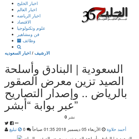
إذهب
اخبار الخليج
الى
اخبار العالم
المحتوى
اخبار الرياضه
الاقتصاد
علوم وتكنولوجيا
فن ومشاهير
وظائف
الارشيف
/
اخبار السعوديه
السعودية | البنادق وأسلحة
الصيد تزين معرض الصقور
بالرياض .. وإصدار التصاريح
عبر بوابة “أبشر”
0
نشر
أحمد حلاوة
الأربعاء 05 ديسمبر 2018 01:35 صباحاً
0
تبليغ