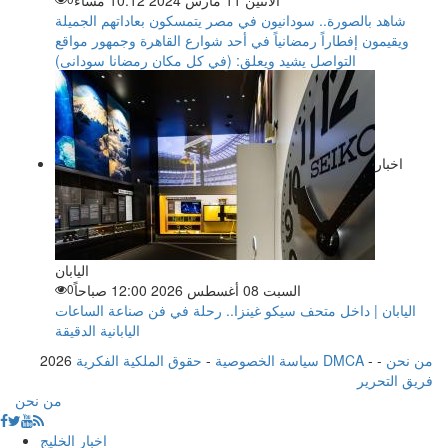
الاثنين 11 مارس 2024 10:12 مساءً
شاهد بالصورة.. سودانيون في مصر يتمسكون بعاداتهم الجميلة
ويقيمون إفطاراً رمضانياً في أحد شوارع القاهرة وجمهور مواقع
التواصل يشيد ويعلق: (في كل مكان رمضانا سودانى)
اخبار
اليابان
السبت 08 أغسطس 2026 12:00 صباحاً
0
اليابان | داخل متحف سيكو غينزا.. رحلة في فن صناعة الساعات
اليابانية الدقيقة
من نحن
-
-
حقوق الملكية الفكرية DMCA
سياسة الخصوصية
-
2026
فريق التحرير
من نحن
اخبار الخليج