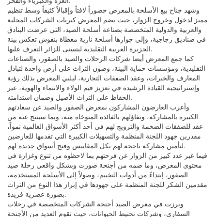
العزة والكبرياء والفخر.
وشهد جناح بيع الأسلحة بالمعرض حضوراً لافتاً وإقبالاً كثيفاً وسط تنظيم
مميز لدخول وخروج الزوار، حيث يضم المعرض كبريات الشركات المحلية
والعربية والدولية المتخصصة بصناعة أسلحة الصيد، التي عرضت البنادق
في صناديق زجاجية، وإلى جوارها أسلحة نارية مغطاة بنقوش تعكس بيئة
الجزيرة العربية التقليدية ليتسنى للزائر التعرف عليها.
كما جمع المعرض أيضا شركات الرحلات والصيد بالصقور، والصناعات
التقليدية، ومؤسسات حماية البيئة، وصون التراث على أرض واحدة لتبادل
المعارف والخبرات، وعقد الصفقات التجارية، ليلبي المعرض بذلك رؤية
وإستراتيجية القيادة الرشيدة في تعزيز قيم الولاء والانتماء والهوية، عبر
الحفاظ على التراث الأصيل وضمان استدامته.
وأعرب العارضون المشاركون بمعرض الصقور والصيد عن سعادتهم
الكبيرة بالمشاركة، وتفاؤلهم بالفائدة المتوخاة منه، وبما سينتج عنه من
عقد للصفقات الضخمة والترويج لهم في أحد أكثر الأسواق العالمية نمواً،
مقدرين جهود اللجنة المنظمة والتسهيلات الكبيرة التي تقدمها للعارضين
لتأمين مشاركة ناجحة لهم بكل المقاييس وفتح أسواق جديدة لهم.
فيما عبر عدد كبير من الزوار عن فرحتهم بما لاحظوه من تنوع وغزارة في
محتوى المعرض، وما ضمه من أجنحة صورت وبشكل واقعي رحلة صيد
الصقور، إبتداءً من أدوات التخييم، وصولاً إلى الأسلحة المستخدمة،
مقدمين الشكر للجنة المنظمة على جهودها في إبراز هذا النوع من التراث
بصورة عصرية فريدة.
وبرزت في معرض الصيد أجنحة الشركات المتخصصة في رحلات
السفاري، وشركات تحنيط الحيوانات، حيث تقوم العديد من الأجنحة