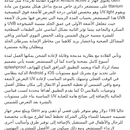
الأجهزة القابلة للارتداء مثل ساعة Amazfit Active 2 يحتوي جهاز Gem
على مستشعر دائري خاص مدمج بداخل هيكل مصنوع من مادة titanium
وهو مخصص لقياس درجة التعرض للأشعة فوق البنفسجية UV light ويقوم
هذا المستشعر بحساب المدة الزمنية التي تتعرض فيها بشرتك لأشعة UVA
و UVB حيث تتغلغل الأشعة الأولى في عمق الجلد مسببة الشيخوخة
المبكرة والتجاعيد بينما تؤثر الثانية بشكل أساسي على الطبقات السطحية
للبشرة مسببة حروق الشمس وتلف الحمض النووي المباشر وباقي
المشاكل الصحية وباختصار يزيد كلاهما من مخاطر الإصابة بسرطان الجلد
ويتطلبان وقاية مستمرة
وتأتي القلادة مع بطارية مدمجة وقابلة لإعادة الشحن يمكنها العمل لمدة
أسبوع كامل بشحنة واحدة كما أن المستشعر نفسه يأتي بتصميم
splashproof مضاد لرذاذ الماء ويعتمد التطبيق المرافق المتاح للهواتف
الذكية بنظامي Android و iOS على تحديد نوع بشرتك لتتبع مستويات
التعرض لأشعة UV في الوقت الفعلي وتنبيهك بالموعد المناسب لإعادة
وضع واقي الشمس أو تغطية الجسم أو الانتقال إلى مكان مظلل أفضل
كما يقدم التطبيق أهدافا محددة لنسب فيتامين D وتوصيات بالملابس
المناسبة بناء على مستويات UV الحالية بالإضافة إلى نصائح هامة للعناية
بالبشرة بعد التعرض للشمس
ويبلغ سعر جهاز Gem حاليا 199 دولار وهو متوفر بلون فضي أو ذهبي وتم
تصميمه خصيصا للنساء ولكن الشركة تخطط أيضا لطرح موديلات مخصصة
للرجال والأطفال في المستقبل بالإضافة إلى توفير طرق وأساليب أخرى
لارتداء المستشعر ومع ذلك سيكون من الأفضل للمشترين المهتمين