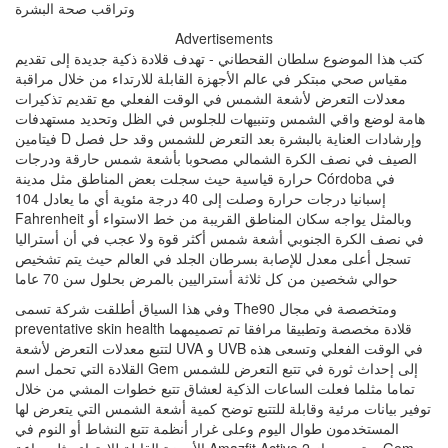
Advertisements
كتب هذا الموضوع سلطان القحطاني - تهدف قلادة ذكية جديدة إلى تقديم
مقياس صحي مبتكر في عالم الأجهزة القابلة للارتداء من خلال مراقبة
معدلات التعرض لأشعة الشمس في الوقت الفعلي مع تقديم تذكيرات
هامة لوضع واقي الشمس وتنبيهات للجلوس في الظل وتحديد مستهدفات
فيتامين D وإرشادات العناية بالبشرة بعد التعرض للشمس وقد حل فصل
الصيف في نصف الكرة الشمالي مصحوبا بأشعة شمس حارقة ودرجات
حرارة قياسية حيث سجلت بعض المناطق مثل مدينة Córdoba في
إسبانيا درجات حرارة وصلت إلى 40 درجة مئوية أي ما يعادل 104
Fahrenheit وبالمثل يواجه سكان المناطق القريبة من خط الاستواء أو
في نصف الكرة الجنوبي أشعة شمس أكثر قوة ولا عجب في أن أستراليا
تسجل أعلى معدل للإصابة بسرطان الجلد في العالم حيث يتم تشخيص
حوالي شخصين من كل ثلاثة أستراليين بالمرض بحلول سن 70 عاما
وفي هذا السياق أطلقت شركة تسمى The90 ومتخصصة في مجال
preventative skin health قلادة مخصصة وتطبيقا مرافقا تم تصميمهما
لتتبع معدلات التعرض لأشعة UVA و UVB في الوقت الفعلي وتسعى هذه
القلادة التي تحمل اسم Gem إلى إحداث ثورة في تتبع التعرض للشمس
تماما مثلما فعلت الساعات الذكية لعشاق تتبع خطوات المشي من خلال
توفير بيانات مرئية وقابلة للتتبع توضح كمية أشعة الشمس التي يتعرض لها
المستخدمون طوال اليوم وعلى غرار أنظمة تتبع النشاط أو النوم في