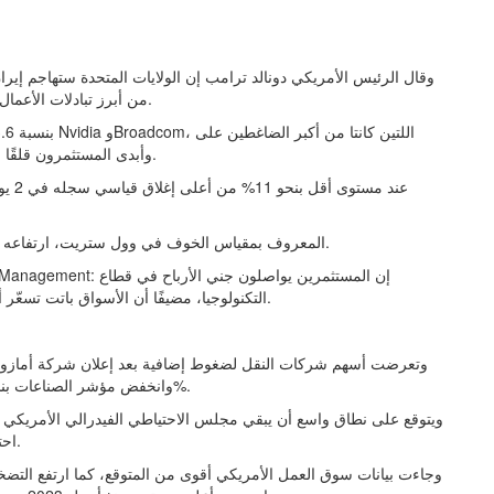
وقال الرئيس الأمريكي دونالد ترامب إن الولايات المتحدة ستهاجم إيرا
من أبرز تبادلات الأعمال العدائية خلال الشهرين الماضيين في الحرب بالشرق الأوسط.
مؤشر S&P 500. وأبدى المستثمرون قلقًا متزايدًا من ارتفاع تقييمات قطاع التكنولوجيا.
كما واصل مؤشر التقلبات (VIX)، المعروف بمقياس الخوف في وول ستريت، ارتفاعه ضمن موجة الصعود الأخيرة.
التكنولوجيا، مضيفًا أن الأسواق باتت تسعّر أيضًا احتمالات ارتفاع أسعار الفائدة، إلى جانب مخاوف الحرب.
وتعرضت أسهم شركات النقل لضغوط إضافية بعد إعلان شركة أمازون 
إلى تراجع أسهم XPO وJ.B. Hunt وOld Dominion، وانخفض مؤشر الصناعات بنسبة 3.4%.
ويتوقع على نطاق واسع أن يبقي مجلس الاحتياطي الفيدرالي الأمريكي أسعا
احتمال رفع واحد للفائدة بمقدار 25 نقطة أساس قبل نهاية العام.