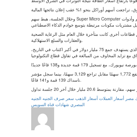
وخلال الجلسة، هبط سهم Super Micro Computer بنسبة 28% بعد إعلان خطط لجمع 7 مليارات دولار عبر تمويلات أسهم وأدوات
م قطاعات أخرى كانت متأخرة خلال العام مثل الرعاية الصحية
والعقارات والسلع الاستهلاكية.
كما قد يضيف الطرح العام المرتقب لشركة سبيس إكس يوم الجمعة، الذي يستهدف جمع 75 مليار دولار في أكبر اكتتاب في التاريخ،
وفي ناسداك، ارتفع 1,772 سهمًا مقابل تراجع 3,129 سهمًا، بينما سجل مؤشر S&P 500 22 قمة جديدة و8 قيعان جديدة، وسجل
ناسداك 139 قمة و141 قاعًا.
ك مصر
أسعار العملات
أسعار الذهب
سعر صرف الجنيه
الجنيه
المصري
شهادات قناة السويس