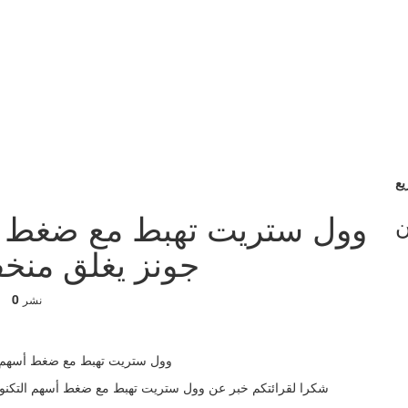
وول ستريت تهبط مع ضغط أسه
ن
جونز يغلق منخفضاً ب
0
نشر