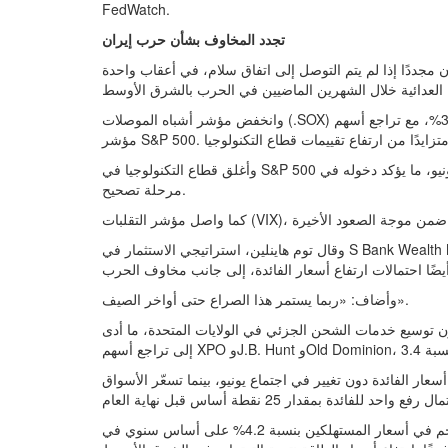
FedWatch.
تجدد المخاوف بشأن حرب إيران
ن مجددًا إذا لم يتم التوصل إلى اتفاق سلام، في أعقاب واحدة
وانخفض مؤشر أشباه الموصلات (.SOX) بنسبة 3.6%، مع تراجع أسهم Nvidia وBroadcom، اللتين كانتا من أكبر الضاغطين على
وأغلق قطاع التكنولوجيا في S&P 500 عند مستوى أقل بنحو 11% من أعلى إغلاق قياسي سجله في 2 يونيو، ما يؤكد دخوله في
مرحلة تصحيح.
وقال توم هاينلين، استراتيجي الاستثمار في S Bank Wealth Management: إن المستثمرين يواصلون جني الأرباح في قطاع
وأضاف: «ربما يستمر هذا الصراع حتى أواخر الصيف».
توسيع خدمات الشحن الجزئي في الولايات المتحدة، ما أدى
ر الفائدة دون تغيير في اجتماع يونيو، بينما تسعّر الأسواق
وجاءت بيانات سوق العمل الأمريكي أقوى من المتوقع، كما ارتفع التضخم في أسعار المستهلكين بنسبة 4.2% على أساس سنوي في