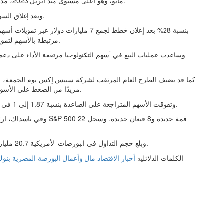
مايو، وهو أعلى مستوى منذ أبريل 2023، مدفوعًا بارتفاع أسعار الطاقة نتيجة التوترات في الشرق الأوسط.
وبعد إغلاق السوق، تراجعت أسهم أوراكل بنحو 1% عقب إعلان نتائجها المالية.
مرتبطة بالأسهم لتمويل مشتريات مكونات مرتبطة بتوسع خوادم الذكاء الاصطناعي.
وساعدت عمليات البيع في أسهم التكنولوجيا مرتفعة الأداء على دع
مزيدًا من الضغط على الأسواق مع تزايد المخاوف من المبالغة في تفاؤل قطاع التكنولوجيا.
وتفوقت الأسهم المتراجعة على الصاعدة بنسبة 1.87 إلى 1 في بورصة نيويورك، مع تسجيل 179 قمة جديدة و138 قاعًا جديدًا.
وبلغ حجم التداول في البورصات الأمريكية 20.7 مليار سهم، مقارنة بمتوسط 20.6 مليار خلال آخر 20 جلسة تداول.
الكلمات الدلائليه
أخبار الاقتصاد
مال وأعمال
البورصة المصرية
بنو