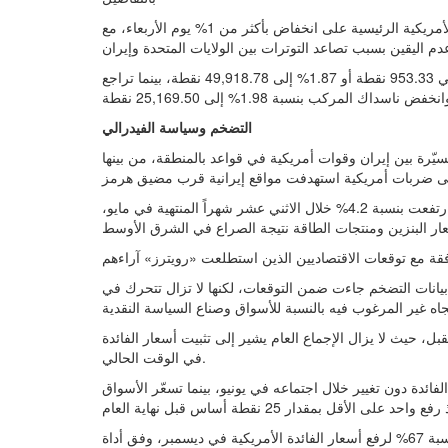
دبي - بسام راشد - أخبار الفوركس اليوم أغلقت مؤشرات الأسهم الأمريكية الرئيسية على انخفاض بأكثر من 1% يوم الأربعاء، مع
وعند الإغلاق، هبط مؤشر داو جونز الصناعي 953.33 نقطة أو 1.87% إلى 49,918.78 نقطة، بينما تراجع S&P 500 بنسبة 1.62% إلى
التضخم وسياسة الفيدرالي
ّرة بين إيران وقوات أمريكية في قواعد بالمنطقة، من بينها
وأظهرت بيانات اقتصادية أن أسعار المستهلكين في الولايات المتحدة ارتفعت بنسبة 4.2% خلال الاثني عشر شهراً المنتهية في مايو،
يانات التضخم جاءت ضمن التوقعات، لكنها لا تزال تتحرك في
ل، حيث لا يزال الإجماع العام يشير إلى تثبيت أسعار الفائدة
في الوقت الحالي.
ائدة دون تغيير خلال اجتماعه في يونيو، بينما تسعّر الأسواق
وتشير بيانات السوق إلى أن المتداولين يسعّرون احتمالاً بنسبة 67% لرفع أسعار الفائدة الأمريكية في ديسمبر، وفق أداة CME