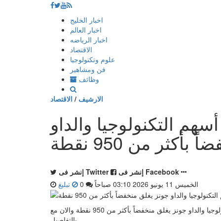
إذهب
اخبار الخليج
الى
اخبار العالم
المحتوى
اخبار الرياضه
الاقتصاد
علوم وتكنولوجيا
فن ومشاهير
وظائف
الارشيف
/
الاقتصاد
م التكنولوجيا والداو
أكثر من 950 نقطة
إنشر فى Facebook
إنشر فى Twitter
الخميس 11 يونيو 2026 03:10 صباحاً
0
تبليغ
شكرا لقرائتكم خبر عن وول ستريت تهبط مع ضغط أسهم التكنولوجيا والداو جونز يغلق منخفضاً بأكثر من 950 نقطة والان مع
بالتفاصيل