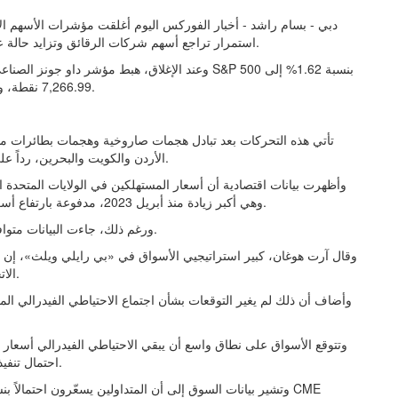
استمرار تراجع أسهم شركات الرقائق وتزايد حالة عدم اليقين بسبب تصاعد التوترات بين الولايات المتحدة وإيران.
7,266.99 نقطة، وانخفض ناسداك المركب بنسبة 1.98% إلى 25,169.50 نقطة.
تأتي هذه التحركات بعد تبادل هجمات صاروخية وهجمات بطائرات مسي
الأردن والكويت والبحرين، رداً على ضربات أمريكية استهدفت مواقع إيرانية قرب مضيق هرمز.
وهي أكبر زيادة منذ أبريل 2023، مدفوعة بارتفاع أسعار البنزين ومنتجات الطاقة نتيجة الصراع في الشرق الأوسط.
ورغم ذلك، جاءت البيانات متوافقة مع توقعات الاقتصاديين الذين استطلعت «رويترز» آراءهم.
وقال آرت هوغان، كبير استراتيجيي الأسواق في «بي رايلي ويلث»، إن ب
الاتجاه غير المرغوب فيه بالنسبة للأسواق وصناع السياسة النقدية.
وأضاف أن ذلك لم يغير التوقعات بشأن اجتماع الاحتياطي الفيدرالي المقب
وتتوقع الأسواق على نطاق واسع أن يبقي الاحتياطي الفيدرالي أسعار الف
احتمال تنفيذ رفع واحد على الأقل بمقدار 25 نقطة أساس قبل نهاية العام.