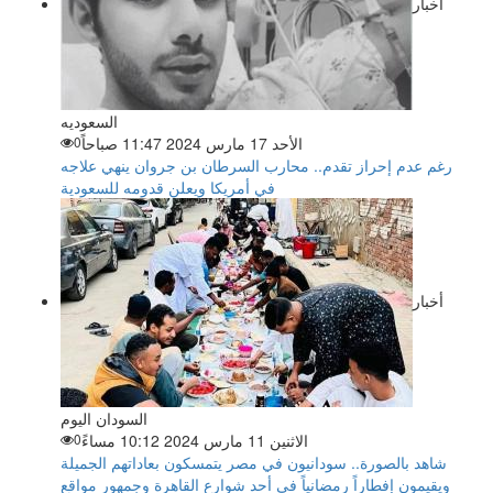
اخبار
السعوديه
الأحد 17 مارس 2024 11:47 صباحاً
0
رغم عدم إحراز تقدم.. محارب السرطان بن جروان ينهي علاجه
في أمريكا ويعلن قدومه للسعودية
أخبار
السودان اليوم
الاثنين 11 مارس 2024 10:12 مساءً
0
شاهد بالصورة.. سودانيون في مصر يتمسكون بعاداتهم الجميلة
ويقيمون إفطاراً رمضانياً في أحد شوارع القاهرة وجمهور مواقع