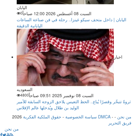
اليابان
السبت 08 أغسطس 2026 12:00 صباحاً
0
اليابان | داخل متحف سيكو غينزا.. رحلة في فن صناعة الساعات
اليابانية الدقيقة
اخبار
السعوديه
السبت 08 نوفمبر 2025 09:51 صباحاً
4800
ثروةً تتبخّر وقصرًا يُباع.. الحظ التعيس يلاحق الزوجة السابقة للأمير
الوليد بن طلال ويُدخلها عالم الإفلاس
من نحن
-
-
حقوق الملكية الفكرية DMCA
سياسة الخصوصية
-
2026
فريق التحرير
من نحن