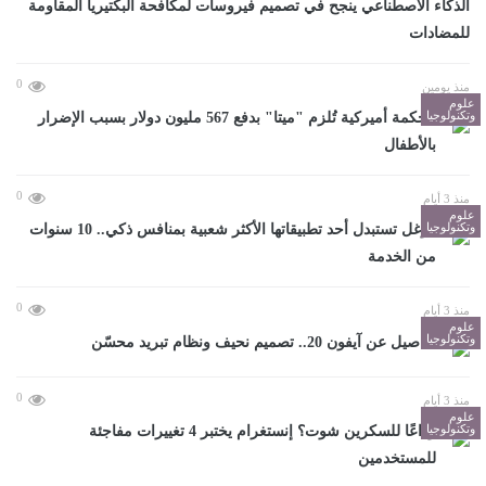
الذكاء الاصطناعي ينجح في تصميم فيروسات لمكافحة البكتيريا المقاومة
للمضادات
0
منذ يومين
علوم
وتكنولوجيا
محكمة أميركية تُلزم "ميتا" بدفع 567 مليون دولار بسبب الإضرار
بالأطفال
0
منذ 3 أيام
علوم
وتكنولوجيا
غوغل تستبدل أحد تطبيقاتها الأكثر شعبية بمنافس ذكي.. 10 سنوات
من الخدمة
0
منذ 3 أيام
علوم
وتكنولوجيا
تفاصيل عن آيفون 20.. تصميم نحيف ونظام تبريد محسّن
0
منذ 3 أيام
علوم
وتكنولوجيا
وداعًا للسكرين شوت؟ إنستغرام يختبر 4 تغييرات مفاجئة
للمستخدمين