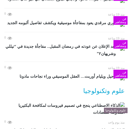
0
منذ 19 ساعة
فن
ومشاهير
يوري مرقدي يعود بمفاجأة موسيقية ويكشف تفاصيل ألبومه الجديد
0
منذ 19 ساعة
فن
ومشاهير
بعد الإعلان عن عودته في رمضان المقبل.. مفاجأة جديدة في “نيللي
وشريهان٢”
0
منذ 19 ساعة
فن
ومشاهير
رحيل ويليام أوربت… العقل الموسيقي وراء نجاحات مادونا
علوم وتكنولوجيا
علوم وتكنولوجيا
0
منذ يوم واحد