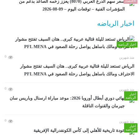
الاقتصاد
سعر سهم الدرع العربي (8070) يعزز زخمه الصاعد بدعم من
المؤشرات الفنية – توقعات اليوم – 09-08-2026
اخبار الرياضه
اخبار الرياضه
0
منذ شهرين
الرياض تستعد لليلة قتالية عربية كبرى.. هتان السيف تفتتح مشوار
الاحتراف ومالك باساهل يواصل رحلة الصعود في PFL MENA
0
منذ شهرين
اخبار
الرياضه
نهائي دوري أبطال أوروبا 2026: موعد مباراة ارسنال وباريس سان
جيرمان والقنوات الناقلة
0
منذ شهرين
اخبار
الرياضه
عودة تاريخية للأهلي إلى كأس الكونفدرالية الإفريقية