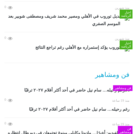
0
منذ شهرين
اخبار
الرياضه
بديل توروب في الأهلي ومصير محمد شريف ومصطفى شوبير بعد
الموسم الصفري
0
منذ شهرين
اخبار
الرياضه
توروب يؤكد إستمراره مع الأهلي رغم تراجع النتائج
فن ومشاهير
فن ومشاهير
0
منذ 19 ساعة
رغم رحيله… سام نيل حاضر في أحد أكثر أفلام ٢٠٢٧ ترقبًا
0
منذ 19 ساعة
فن
ومشاهير
بالفيديو: أخيرًا… مادونا وكايلي مينوغ تجتمعان في ديو طال انتظاره