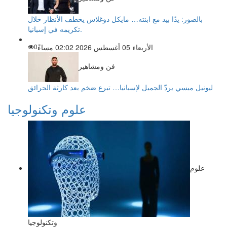
بالصور: يدًا بيد مع ابنته… مايكل دوغلاس يخطف الأنظار خلال
تكريمه في إسبانيا.
الأربعاء 05 أغسطس 2026 02:02 مساءً
0
فن ومشاهير
ليونيل ميسي يردّ الجميل لإسبانيا… تبرع ضخم بعد كارثة الحرائق
علوم وتكنولوجيا
علوم
وتكنولوجيا